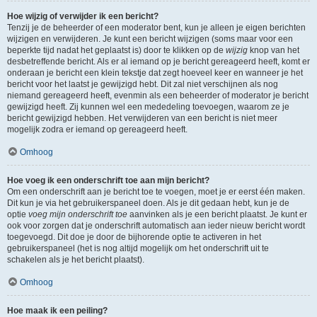
Hoe wijzig of verwijder ik een bericht?
Tenzij je de beheerder of een moderator bent, kun je alleen je eigen berichten
wijzigen en verwijderen. Je kunt een bericht wijzigen (soms maar voor een
beperkte tijd nadat het geplaatst is) door te klikken op de
wijzig
knop van het
desbetreffende bericht. Als er al iemand op je bericht gereageerd heeft, komt er
onderaan je bericht een klein tekstje dat zegt hoeveel keer en wanneer je het
bericht voor het laatst je gewijzigd hebt. Dit zal niet verschijnen als nog
niemand gereageerd heeft, evenmin als een beheerder of moderator je bericht
gewijzigd heeft. Zij kunnen wel een mededeling toevoegen, waarom ze je
bericht gewijzigd hebben. Het verwijderen van een bericht is niet meer
mogelijk zodra er iemand op gereageerd heeft.
Omhoog
Hoe voeg ik een onderschrift toe aan mijn bericht?
Om een onderschrift aan je bericht toe te voegen, moet je er eerst één maken.
Dit kun je via het gebruikerspaneel doen. Als je dit gedaan hebt, kun je de
optie
voeg mijn onderschrift toe
aanvinken als je een bericht plaatst. Je kunt er
ook voor zorgen dat je onderschrift automatisch aan ieder nieuw bericht wordt
toegevoegd. Dit doe je door de bijhorende optie te activeren in het
gebruikerspaneel (het is nog altijd mogelijk om het onderschrift uit te
schakelen als je het bericht plaatst).
Omhoog
Hoe maak ik een peiling?