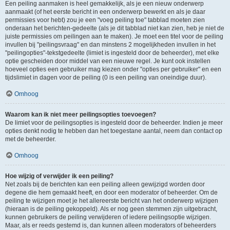
Een peiling aanmaken is heel gemakkelijk, als je een nieuw onderwerp
aanmaakt (of het eerste bericht in een onderwerp bewerkt en als je daar
permissies voor hebt) zou je een "voeg peiling toe" tabblad moeten zien
onderaan het berichten-gedeelte (als je dit tabblad niet kan zien, heb je niet de
juiste permissies om peilingen aan te maken). Je moet een titel voor de peiling
invullen bij "peilingsvraag" en dan minstens 2 mogelijkheden invullen in het
"peilingopties"-tekstgedeelte (limiet is ingesteld door de beheerder), met elke
optie gescheiden door middel van een nieuwe regel. Je kunt ook instellen
hoeveel opties een gebruiker mag kiezen onder "opties per gebruiker" en een
tijdslimiet in dagen voor de peiling (0 is een peiling van oneindige duur).
Omhoog
Waarom kan ik niet meer peilingsopties toevoegen?
De limiet voor de peilingsopties is ingesteld door de beheerder. Indien je meer
opties denkt nodig te hebben dan het toegestane aantal, neem dan contact op
met de beheerder.
Omhoog
Hoe wijzig of verwijder ik een peiling?
Net zoals bij de berichten kan een peiling alleen gewijzigd worden door
degene die hem gemaakt heeft, en door een moderator of beheerder. Om de
peiling te wijzigen moet je het allereerste bericht van het onderwerp wijzigen
(hieraan is de peiling gekoppeld). Als er nog geen stemmen zijn uitgebracht,
kunnen gebruikers de peiling verwijderen of iedere peilingsoptie wijzigen.
Maar, als er reeds gestemd is, dan kunnen alleen moderators of beheerders