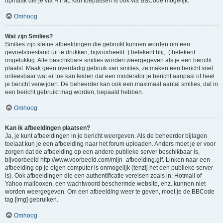
opmaak die je via HTML kan toepassen is ook via BBCode mogelijk.
Omhoog
Wat zijn Smilies?
Smilies zijn kleine afbeeldingen die gebruikt kunnen worden om een
gevoelstoestand uit te drukken, bijvoorbeeld :) betekent blij, :( betekent
ongelukkig. Alle beschikbare smilies worden weergegeven als je een bericht
plaatst. Maak geen overdadig gebruik van smilies, ze maken een bericht snel
onleesbaar wat er toe kan leiden dat een moderator je bericht aanpast of heel
je bericht verwijdert. De beheerder kan ook een maximaal aantal smilies, dat in
een bericht gebruikt mag worden, bepaald hebben.
Omhoog
Kan ik afbeeldingen plaatsen?
Ja, je kunt afbeeldingen in je bericht weergeven. Als de beheerder bijlagen
toelaat kun je een afbeelding naar het forum uploaden. Anders moet je er voor
zorgen dat de afbeelding op een andere publieke server beschikbaar is,
bijvoorbeeld http://www.voorbeeld.com/mijn_afbeelding.gif. Linken naar een
afbeelding op je eigen computer is onmogelijk (tenzij het een publieke server
is). Ook afbeeldingen die een authentificatie vereisen zoals in: Hotmail of
Yahoo mailboxen, een wachtwoord beschermde website, enz. kunnen niet
worden weergegeven. Om een afbeelding weer te geven, moet je de BBCode
tag [img] gebruiken.
Omhoog