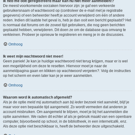
Ik heb me ooit geregistreerd maar kan nu niet meer aanmelden!?
De meest voorkomende oorzaken hiervoor zijn: je gaf een verkeerde
gebruikersnaam of wachtwoord op (controleer de e-mail met je registratie
gegevens) of een beheerder heeft je account verwijderd om één of andere
reden. Indien dit laatste het geval is, heb je dan ooit een bericht geplaatst? Het
is normaal dat forums om de zoveel tijd gebruikers, die nog geen berichten
geplaatst hebben, verwijderen. Dit doen ze om de database qua omvang te
verkleinen. Probeer je opnieuw te registreren en meng je in de discussies.
Omhoog
Ik weet mijn wachtwoord niet meer!
Geen paniek! Je kan je huidige wachtwoord niet terug krijgen, maar er is wel
een mogelijkheid om deze te resetten. Hiervoor moet je naar de
aanmeldpagina gaan en klikken op
wachtwoord vergeten?
. Volg de instructies
op het scherm en even later kan je je weer aanmelden.
Omhoog
Waarom word ik automatisch afgemeld?
Als je de optie
meld mij automatisch aan bij ieder bezoek
niet aanvinkt, blijf je
maar voor een bepaalde tijd aangemeld. Zo wordt vermeden dat anderen je
account misbruiken. Om aangemeld te blijven, moet je bij het aanmelden die
optie aanvinken. We raden dit echter af als je gebruik maakt van een openbare
computer, bijvoorbeeld op school, in de bibliotheek, in een internetcafé, enz.
Als deze optie niet beschikbaar is, heeft de beheerder deze uitgeschakeld.