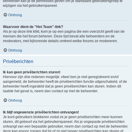
beheerder kan je de permissies geven om je standaard gebruikersgroep te
wijzigen via het gebruikerspaneel.
Omhoog
Waarvoor dient de "Het Team"-link?
Als je op deze link klikt, kom je op een pagina die een overzicht geeft van de
mensen die het forum beheren. Deze lijst bevat alle beheerders en de
moderators, met bijhorende details omtrent welke forums ze modereren.
Omhoog
Privéberichten
Ik kan geen privéberichten sturen!
Hiervoor zijn drie redenen mogelijk: ofwel ben je niet geregistreerd en/of
aangemeld, de beheerder heeft de privéberichten functie uitgeschakeld, of de
beheerder heeft ingesteld dat je geen privéberichten kan sturen. Indien dit
laatste het geval is, neem dan contact op met de beheerder.
Omhoog
Ik blijf ongewenste privéberichten ontvangen!
Je kunt gebruikers blokkeren zodat ze je geen privéberichten meer kunnen
sturen, dit gebeurt via het gebruikerspaneel. Als je ongepaste privéberichten
ontvangt van een bepaalde gebruiker, neem dan contact op met de beheerder,
deze kan ervoor zorgen dat hij of zij niet langer privéberichten kan sturen of