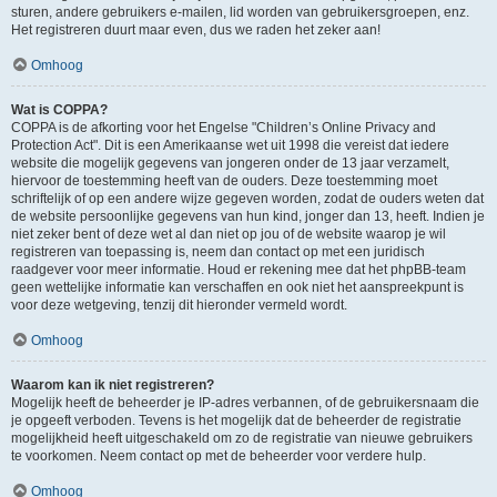
sturen, andere gebruikers e-mailen, lid worden van gebruikersgroepen, enz.
Het registreren duurt maar even, dus we raden het zeker aan!
Omhoog
Wat is COPPA?
COPPA is de afkorting voor het Engelse "Children’s Online Privacy and
Protection Act". Dit is een Amerikaanse wet uit 1998 die vereist dat iedere
website die mogelijk gegevens van jongeren onder de 13 jaar verzamelt,
hiervoor de toestemming heeft van de ouders. Deze toestemming moet
schriftelijk of op een andere wijze gegeven worden, zodat de ouders weten dat
de website persoonlijke gegevens van hun kind, jonger dan 13, heeft. Indien je
niet zeker bent of deze wet al dan niet op jou of de website waarop je wil
registreren van toepassing is, neem dan contact op met een juridisch
raadgever voor meer informatie. Houd er rekening mee dat het phpBB-team
geen wettelijke informatie kan verschaffen en ook niet het aanspreekpunt is
voor deze wetgeving, tenzij dit hieronder vermeld wordt.
Omhoog
Waarom kan ik niet registreren?
Mogelijk heeft de beheerder je IP-adres verbannen, of de gebruikersnaam die
je opgeeft verboden. Tevens is het mogelijk dat de beheerder de registratie
mogelijkheid heeft uitgeschakeld om zo de registratie van nieuwe gebruikers
te voorkomen. Neem contact op met de beheerder voor verdere hulp.
Omhoog