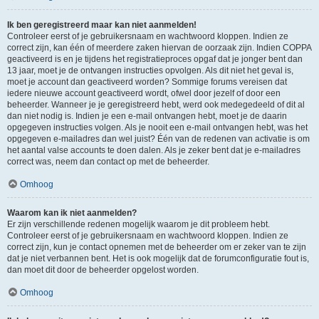
Ik ben geregistreerd maar kan niet aanmelden!
Controleer eerst of je gebruikersnaam en wachtwoord kloppen. Indien ze
correct zijn, kan één of meerdere zaken hiervan de oorzaak zijn. Indien COPPA
geactiveerd is en je tijdens het registratieproces opgaf dat je jonger bent dan
13 jaar, moet je de ontvangen instructies opvolgen. Als dit niet het geval is,
moet je account dan geactiveerd worden? Sommige forums vereisen dat
iedere nieuwe account geactiveerd wordt, ofwel door jezelf of door een
beheerder. Wanneer je je geregistreerd hebt, werd ook medegedeeld of dit al
dan niet nodig is. Indien je een e-mail ontvangen hebt, moet je de daarin
opgegeven instructies volgen. Als je nooit een e-mail ontvangen hebt, was het
opgegeven e-mailadres dan wel juist? Één van de redenen van activatie is om
het aantal valse accounts te doen dalen. Als je zeker bent dat je e-mailadres
correct was, neem dan contact op met de beheerder.
Omhoog
Waarom kan ik niet aanmelden?
Er zijn verschillende redenen mogelijk waarom je dit probleem hebt.
Controleer eerst of je gebruikersnaam en wachtwoord kloppen. Indien ze
correct zijn, kun je contact opnemen met de beheerder om er zeker van te zijn
dat je niet verbannen bent. Het is ook mogelijk dat de forumconfiguratie fout is,
dan moet dit door de beheerder opgelost worden.
Omhoog