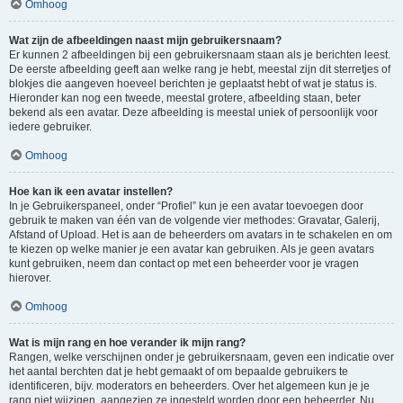
Omhoog
Wat zijn de afbeeldingen naast mijn gebruikersnaam?
Er kunnen 2 afbeeldingen bij een gebruikersnaam staan als je berichten leest.
De eerste afbeelding geeft aan welke rang je hebt, meestal zijn dit sterretjes of
blokjes die aangeven hoeveel berichten je geplaatst hebt of wat je status is.
Hieronder kan nog een tweede, meestal grotere, afbeelding staan, beter
bekend als een avatar. Deze afbeelding is meestal uniek of persoonlijk voor
iedere gebruiker.
Omhoog
Hoe kan ik een avatar instellen?
In je Gebruikerspaneel, onder “Profiel” kun je een avatar toevoegen door
gebruik te maken van één van de volgende vier methodes: Gravatar, Galerij,
Afstand of Upload. Het is aan de beheerders om avatars in te schakelen en om
te kiezen op welke manier je een avatar kan gebruiken. Als je geen avatars
kunt gebruiken, neem dan contact op met een beheerder voor je vragen
hierover.
Omhoog
Wat is mijn rang en hoe verander ik mijn rang?
Rangen, welke verschijnen onder je gebruikersnaam, geven een indicatie over
het aantal berchten dat je hebt gemaakt of om bepaalde gebruikers te
identificeren, bijv. moderators en beheerders. Over het algemeen kun je je
rang niet wijzigen, aangezien ze ingesteld worden door een beheerder. Nu