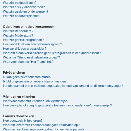
Wat zijn mededelingen?
Wat zijn sticky onderwerpen?
Wat zijn gesloten onderwerpen?
Wat zijn onderwerpiconen?
Gebruikers en gebruikersgroepen
Wat zijn Beheerders?
Wat zijn Moderators?
Wat zijn gebruikersgroepen?
Hoe word ik lid van een gebruikersgroep?
Hoe word ik een groepsleider?
Waarom staan verschillende gebruikersgroepen in een andere kleur?
Wat is de "Standaard gebruikersgroep"?
Waarvoor dient de "Het Team"-link?
Privéberichten
Ik kan geen privéberichten sturen!
Ik blijf ongewenste privéberichten ontvangen!
Ik heb spam of een e-mail met ongepaste inhoud van iemand op dit forum ontvangen!
Vrienden en vijanden
Waarvoor dient mijn vrienden- en vijandenlijst?
Hoe verwijder of voeg ik gebruikers toe aan mijn vrienden- en/of vijandenlijst?
Forums doorzoeken
Hoe doorzoek ik het forum?
Waarom levert mijn zoekopdracht geen resultaten op?
Waarom resulteert mijn zoekopdracht in een lege pagina?