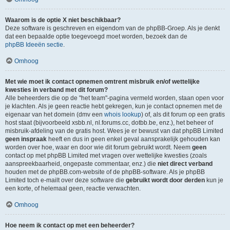
Waarom is de optie X niet beschikbaar?
Deze software is geschreven en eigendom van de phpBB-Groep. Als je denkt
dat een bepaalde optie toegevoegd moet worden, bezoek dan de
phpBB Ideeën sectie
.
Omhoog
Met wie moet ik contact opnemen omtrent misbruik en/of wettelijke
kwesties in verband met dit forum?
Alle beheerders die op de "het team"-pagina vermeld worden, staan open voor
je klachten. Als je geen reactie hebt gekregen, kun je contact opnemen met de
eigenaar van het domein (dmv een
whois lookup
) of, als dit forum op een gratis
host staat (bijvoorbeeld xsbb.nl, nl.forums.cc, dotbb.be, enz.), het beheer of
misbruik-afdeling van de gratis host. Wees je er bewust van dat phpBB Limited
geen inspraak
heeft en dus in geen enkel geval aansprakelijk gehouden kan
worden over hoe, waar en door wie dit forum gebruikt wordt. Neem
geen
contact op met phpBB Limited met vragen over wettelijke kwesties (zoals
aanspreekbaarheid, ongepaste commentaar, enz.) die
niet direct verband
houden met de phpBB.com-website of de phpBB-software. Als je phpBB
Limited toch e-mailt over deze software die
gebruikt wordt door derden
kun je
een korte, of helemaal geen, reactie verwachten.
Omhoog
Hoe neem ik contact op met een beheerder?