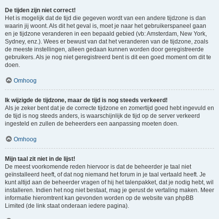
De tijden zijn niet correct!
Het is mogelijk dat de tijd die gegeven wordt van een andere tijdzone is dan
waarin jij woont. Als dit het geval is, moet je naar het gebruikerspaneel gaan
en je tijdzone veranderen in een bepaald gebied (vb: Amsterdam, New York,
Sydney, enz.). Wees er bewust van dat het veranderen van de tijdzone, zoals
de meeste instellingen, alleen gedaan kunnen worden door geregistreerde
gebruikers. Als je nog niet geregistreerd bent is dit een goed moment om dit te
doen.
Omhoog
Ik wijzigde de tijdzone, maar de tijd is nog steeds verkeerd!
Als je zeker bent dat je de correcte tijdzone en zomertijd goed hebt ingevuld en
de tijd is nog steeds anders, is waarschijnlijk de tijd op de server verkeerd
ingesteld en zullen de beheerders een aanpassing moeten doen.
Omhoog
Mijn taal zit niet in de lijst!
De meest voorkomende reden hiervoor is dat de beheerder je taal niet
geïnstalleerd heeft, of dat nog niemand het forum in je taal vertaald heeft. Je
kunt altijd aan de beheerder vragen of hij het talenpakket, dat je nodig hebt, wil
installeren. Indien het nog niet bestaat, mag je gerust de vertaling maken. Meer
informatie hieromtrent kan gevonden worden op de website van phpBB
Limited (de link staat onderaan iedere pagina).