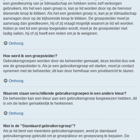
een goedkeuring van je lidmaatschap en hebben soms zelf verborgen
gebruikers. Als het een open groep is, kan je lid worden door op de hiervoor
dienende knop te klikken. Als het een gesloten groep is, kan je je lidmaatschap
aanvragen door op de bijhorende knop te klikken. De groepsleider moet je
aanvraag dan goedkeuren, hij of zij vraagt mogelijk waarom je lid wil worden.
Indien je niet tot een groep toegelaten wordt, moet je de groepsleider niet
lastig vallen, hij of zij heeft een reden om je te weigeren.
Omhoog
Hoe word ik een groepsleider?
Gebruikersgroepen worden door de beheerder gemaakt, deze beslist dus ook
wie de groepsleider is. Als je een gebruikersgroep wil starten, moet je contact
opnemen met de beheerder, dit kan door hem/haar een privébericht te sturen.
Omhoog
Waarom staan verschillende gebruikersgroepen in een andere kleur?
De beheerder kan een kleur aan een gebruikersgroep toegewezen hebben, dit
is om de leden gemakkelijk te herkennen.
Omhoog
Wat is de "Standaard gebruikersgroep"?
Als je lid bent van meerdere gebruikersgroepen, word je standaard
gebruikersgroep gebruikt om je groepskleur en groepsrang te bepalen. De