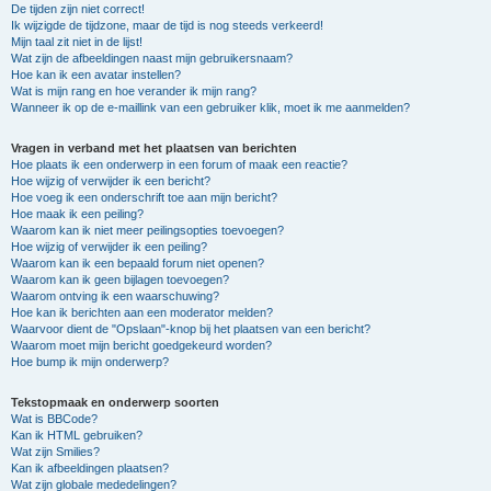
De tijden zijn niet correct!
Ik wijzigde de tijdzone, maar de tijd is nog steeds verkeerd!
Mijn taal zit niet in de lijst!
Wat zijn de afbeeldingen naast mijn gebruikersnaam?
Hoe kan ik een avatar instellen?
Wat is mijn rang en hoe verander ik mijn rang?
Wanneer ik op de e-maillink van een gebruiker klik, moet ik me aanmelden?
Vragen in verband met het plaatsen van berichten
Hoe plaats ik een onderwerp in een forum of maak een reactie?
Hoe wijzig of verwijder ik een bericht?
Hoe voeg ik een onderschrift toe aan mijn bericht?
Hoe maak ik een peiling?
Waarom kan ik niet meer peilingsopties toevoegen?
Hoe wijzig of verwijder ik een peiling?
Waarom kan ik een bepaald forum niet openen?
Waarom kan ik geen bijlagen toevoegen?
Waarom ontving ik een waarschuwing?
Hoe kan ik berichten aan een moderator melden?
Waarvoor dient de "Opslaan"-knop bij het plaatsen van een bericht?
Waarom moet mijn bericht goedgekeurd worden?
Hoe bump ik mijn onderwerp?
Tekstopmaak en onderwerp soorten
Wat is BBCode?
Kan ik HTML gebruiken?
Wat zijn Smilies?
Kan ik afbeeldingen plaatsen?
Wat zijn globale mededelingen?