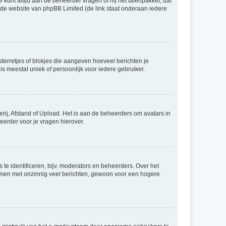
 kunt altijd aan de beheerder vragen of hij het talenpakket, dat
p de website van phpBB Limited (de link staat onderaan iedere
sterretjes of blokjes die aangeven hoeveel berichten je
is meestal uniek of persoonlijk voor iedere gebruiker.
rij, Afstand of Upload. Het is aan de beheerders om avatars in
eerder voor je vragen hierover.
te identificeren, bijv. moderators en beheerders. Over het
ammen met onzinnig veel berichten, gewoon voor een hogere