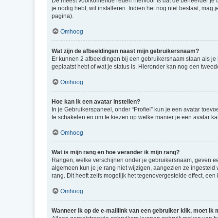
De meest voorkomende reden hiervoor is dat de beheerder je taal 
je nodig hebt, wil installeren. Indien het nog niet bestaat, m
pagina).
Omhoog
Wat zijn de afbeeldingen naast mijn gebruikersnaam?
Er kunnen 2 afbeeldingen bij een gebruikersnaam staan als je be
geplaatst hebt of wat je status is. Hieronder kan nog een tweed
Omhoog
Hoe kan ik een avatar instellen?
In je Gebruikerspaneel, onder “Profiel” kun je een avatar toev
te schakelen en om te kiezen op welke manier je een avatar ka
Omhoog
Wat is mijn rang en hoe verander ik mijn rang?
Rangen, welke verschijnen onder je gebruikersnaam, geven een 
algemeen kun je je rang niet wijzigen, aangezien ze ingestel
rang. Dit heeft zelfs mogelijk het tegenovergestelde effect, e
Omhoog
Wanneer ik op de e-maillink van een gebruiker klik, moet i