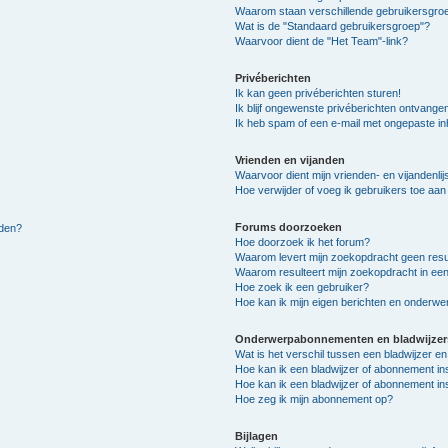
Waarom staan verschillende gebruikersgroe
Wat is de "Standaard gebruikersgroep"?
Waarvoor dient de "Het Team"-link?
Privéberichten
Ik kan geen privéberichten sturen!
Ik blijf ongewenste privéberichten ontvange
Ik heb spam of een e-mail met ongepaste i
Vrienden en vijanden
Waarvoor dient mijn vrienden- en vijandenlij
Hoe verwijder of voeg ik gebruikers toe aan m
Forums doorzoeken
lden?
Hoe doorzoek ik het forum?
Waarom levert mijn zoekopdracht geen resu
Waarom resulteert mijn zoekopdracht in een
Hoe zoek ik een gebruiker?
Hoe kan ik mijn eigen berichten en onderw
Onderwerpabonnementen en bladwijzer
Wat is het verschil tussen een bladwijzer 
Hoe kan ik een bladwijzer of abonnement in
Hoe kan ik een bladwijzer of abonnement ins
Hoe zeg ik mijn abonnement op?
Bijlagen