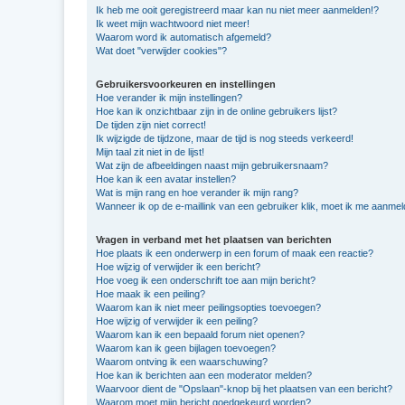
Ik heb me ooit geregistreerd maar kan nu niet meer aanmelden!?
Ik weet mijn wachtwoord niet meer!
Waarom word ik automatisch afgemeld?
Wat doet "verwijder cookies"?
Gebruikersvoorkeuren en instellingen
Hoe verander ik mijn instellingen?
Hoe kan ik onzichtbaar zijn in de online gebruikers lijst?
De tijden zijn niet correct!
Ik wijzigde de tijdzone, maar de tijd is nog steeds verkeerd!
Mijn taal zit niet in de lijst!
Wat zijn de afbeeldingen naast mijn gebruikersnaam?
Hoe kan ik een avatar instellen?
Wat is mijn rang en hoe verander ik mijn rang?
Wanneer ik op de e-maillink van een gebruiker klik, moet ik me aanme
Vragen in verband met het plaatsen van berichten
Hoe plaats ik een onderwerp in een forum of maak een reactie?
Hoe wijzig of verwijder ik een bericht?
Hoe voeg ik een onderschrift toe aan mijn bericht?
Hoe maak ik een peiling?
Waarom kan ik niet meer peilingsopties toevoegen?
Hoe wijzig of verwijder ik een peiling?
Waarom kan ik een bepaald forum niet openen?
Waarom kan ik geen bijlagen toevoegen?
Waarom ontving ik een waarschuwing?
Hoe kan ik berichten aan een moderator melden?
Waarvoor dient de "Opslaan"-knop bij het plaatsen van een bericht?
Waarom moet mijn bericht goedgekeurd worden?