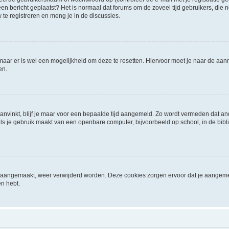
it een bericht geplaatst? Het is normaal dat forums om de zoveel tijd gebruikers, di
e registreren en meng je in de discussies.
 maar er is wel een mogelijkheid om deze te resetten. Hiervoor moet je naar de a
en.
aanvinkt, blijf je maar voor een bepaalde tijd aangemeld. Zo wordt vermeden dat a
ls je gebruik maakt van een openbare computer, bijvoorbeeld op school, in de biblio
ijn aangemaakt, weer verwijderd worden. Deze cookies zorgen ervoor dat je aangem
en hebt.