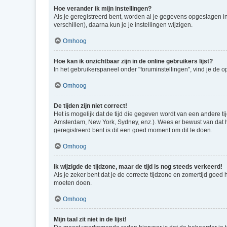
Hoe verander ik mijn instellingen?
Als je geregistreerd bent, worden al je gegevens opgeslagen i
verschillen), daarna kun je je instellingen wijzigen.
Omhoog
Hoe kan ik onzichtbaar zijn in de online gebruikers lijst?
In het gebruikerspaneel onder "foruminstellingen", vind je de o
Omhoog
De tijden zijn niet correct!
Het is mogelijk dat de tijd die gegeven wordt van een andere ti
Amsterdam, New York, Sydney, enz.). Wees er bewust van dat he
geregistreerd bent is dit een goed moment om dit te doen.
Omhoog
Ik wijzigde de tijdzone, maar de tijd is nog steeds verkeerd!
Als je zeker bent dat je de correcte tijdzone en zomertijd goed
moeten doen.
Omhoog
Mijn taal zit niet in de lijst!