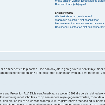
Welke bijlagen worden toegestaan op dit fo
Hoe vind ik al mijn bijlagen?
phpBB vragen
Wie heeft dit forum geschreven?
Waarom is de optie X niet beschikbaar?
Met wie moet ik contact opnemen omtrent mis
Hoe neem ik contact op met een beheerder
 zijn om berichten te plaatsen. Hoe dan ook, als je geregistreerd bent kun je meer
 van gebruikersgroepen, enz. Het registreren duurt maar even, dus we raden het ze
acy and Protection Act". Dit is een Amerikaanse wet uit 1998 die vereist dat ieder
 toestemming moet schriftelijk of op een andere wijze gegeven worden, zodat de 
et al dan niet op jou of de website waarop je wil registreren van toepassing is, nee
lijke informatie kan verschaffen en ook niet het aanspreekpunt is voor deze wetge