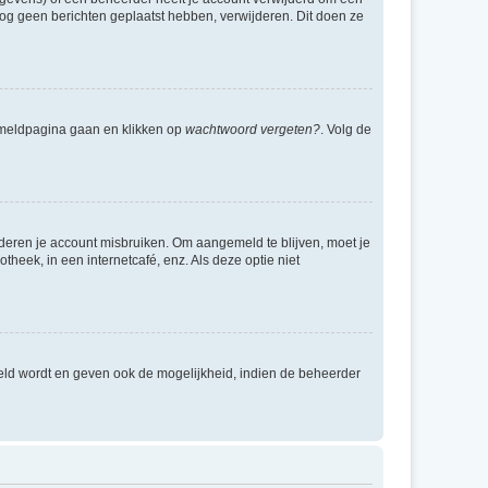
e nog geen berichten geplaatst hebben, verwijderen. Dit doen ze
anmeldpagina gaan en klikken op
wachtwoord vergeten?
. Volg de
nderen je account misbruiken. Om aangemeld te blijven, moet je
theek, in een internetcafé, enz. Als deze optie niet
eld wordt en geven ook de mogelijkheid, indien de beheerder