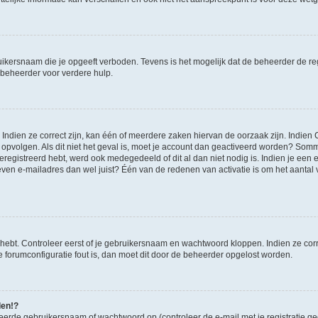
ikersnaam die je opgeeft verboden. Tevens is het mogelijk dat de beheerder de regi
beheerder voor verdere hulp.
ndien ze correct zijn, kan één of meerdere zaken hiervan de oorzaak zijn. Indien C
es opvolgen. Als dit niet het geval is, moet je account dan geactiveerd worden? S
geregistreerd hebt, werd ook medegedeeld of dit al dan niet nodig is. Indien je een
ven e-mailadres dan wel juist? Één van de redenen van activatie is om het aantal va
 hebt. Controleer eerst of je gebruikersnaam en wachtwoord kloppen. Indien ze cor
 de forumconfiguratie fout is, dan moet dit door de beheerder opgelost worden.
den!?
eerde gebruikersnaam of wachtwoord op (controleer de e-mail met je registratie g