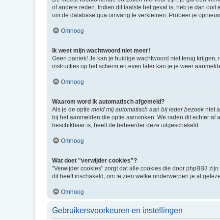
of andere reden. Indien dit laatste het geval is, heb je dan oo
om de database qua omvang te verkleinen. Probeer je opnieuw t
Omhoog
Ik weet mijn wachtwoord niet meer!
Geen paniek! Je kan je huidige wachtwoord niet terug krijgen,
instructies op het scherm en even later kan je je weer aanmeld
Omhoog
Waarom word ik automatisch afgemeld?
Als je de optie
meld mij automatisch aan bij ieder bezoek
niet 
bij het aanmelden die optie aanvinken. We raden dit echter af a
beschikbaar is, heeft de beheerder deze uitgeschakeld.
Omhoog
Wat doet "verwijder cookies"?
"Verwijder cookies" zorgt dat alle cookies die door phpBB3 z
dit heeft inschakeld, om te zien welke onderwerpen je al gelez
Omhoog
Gebruikersvoorkeuren en instellingen