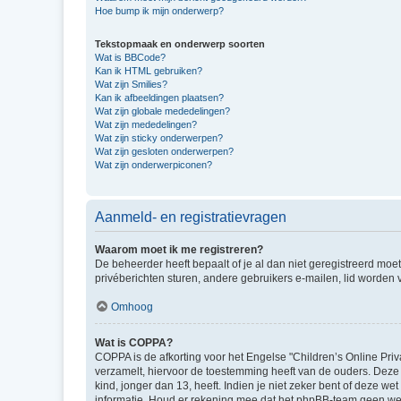
Hoe bump ik mijn onderwerp?
Tekstopmaak en onderwerp soorten
Wat is BBCode?
Kan ik HTML gebruiken?
Wat zijn Smilies?
Kan ik afbeeldingen plaatsen?
Wat zijn globale mededelingen?
Wat zijn mededelingen?
Wat zijn sticky onderwerpen?
Wat zijn gesloten onderwerpen?
Wat zijn onderwerpiconen?
Aanmeld- en registratievragen
Waarom moet ik me registreren?
De beheerder heeft bepaalt of je al dan niet geregistreerd moet
privéberichten sturen, andere gebruikers e-mailen, lid worden
Omhoog
Wat is COPPA?
COPPA is de afkorting voor het Engelse "Children’s Online Priv
verzamelt, hiervoor de toestemming heeft van de ouders. Deze
kind, jonger dan 13, heeft. Indien je niet zeker bent of deze w
informatie. Houd er rekening mee dat het phpBB-team geen wette