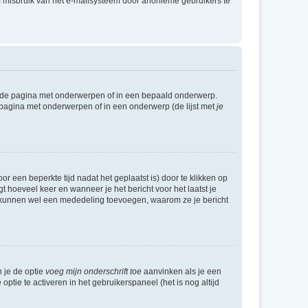
m misbruik van het e-mailsysteem door anonieme gebruikers te
l de pagina met onderwerpen of in een bepaald onderwerp.
 pagina met onderwerpen of in een onderwerp (de lijst met
je
r een beperkte tijd nadat het geplaatst is) door te klikken op
gt hoeveel keer en wanneer je het bericht voor het laatst je
Zij kunnen wel een mededeling toevoegen, waarom ze je bericht
n je de optie
voeg mijn onderschrift toe
aanvinken als je een
optie te activeren in het gebruikerspaneel (het is nog altijd