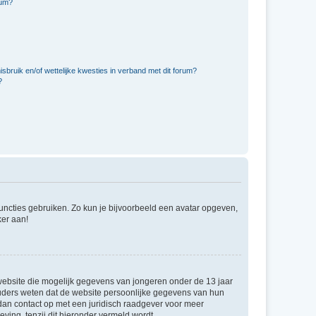
rum?
bruik en/of wettelijke kwesties in verband met dit forum?
?
 functies gebruiken. Zo kun je bijvoorbeeld een avatar opgeven,
ker aan!
e website die mogelijk gegevens van jongeren onder de 13 jaar
ouders weten dat de website persoonlijke gegevens van hun
m dan contact op met een juridisch raadgever voor meer
ving, tenzij dit hieronder vermeld wordt.