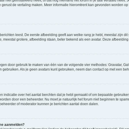
niet geïnstalleerd heeft, of dat nog niemand het forum in je taal vertaald heeft. Je
ag je gerust de vertaling maken. Meer informatie hieromtrent kan gevonden worden o
richten leest. De eerste afbeelding geeft aan welke rang je hebt, meestal zijn dit 
e, meestal grotere, afbeelding staan, beter bekend als een avatar. Deze afbeelding 
oegen door gebruik te maken van één van de volgende vier methodes: Gravatar, Gale
n gebruiken. Als je geen avatars kunt gebruiken, neem dan contact op met een beh
indicatie over het aantal berchten dat je hebt gemaakt of om bepaalde gebruikers 
d worden door een beheerder. Nu moet je natuurlijk het forum niet beginnen te sp
en beheerder of moderator kunnen je berichten aantal doen dalen.
k me aanmelden?