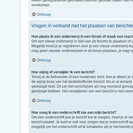
Alleen geregistreerde gebruikers kunnen gebruik maken van he
voorkomen.
Omhoog
Vragen in verband met het plaatsen van bericht
Hoe plaats ik een onderwerp in een forum of maak een react
Om een nieuw onderwerp in één van de forums te plaatsen of 
Mogelijk moet je je registreren voor je een nieuw onderwerp k
mag geen nieuwe onderwerpen in dit forum plaatsen, je mag ni
Omhoog
Hoe wijzig of verwijder ik een bericht?
Tenzij je de beheerder of een moderator bent, kun je alleen je 
de
wijzig
knop van het desbetreffende bericht. Als er al iemand o
gewijzigd hebt. Dit zal niet verschijnen als nog niemand gere
gewijzigd hebben. Het verwijderen van een bericht is niet mee
Omhoog
Hoe voeg ik een onderschrift toe aan mijn bericht?
Om een onderschrift aan je bericht toe te voegen, moet je er ee
bericht plaatst. Je kunt er ook voor zorgen dat je onderschrift 
mogelijk om het onderschrift uit te schakelen als je het bericht p