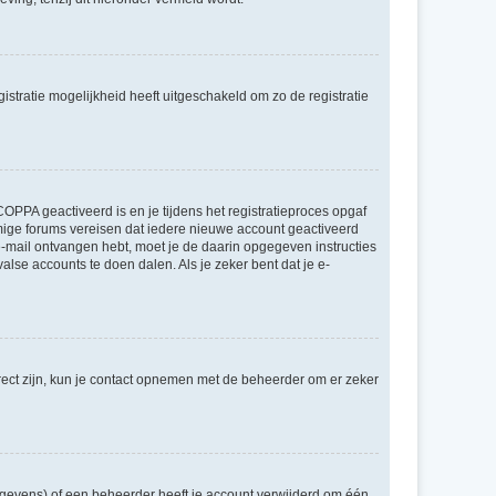
stratie mogelijkheid heeft uitgeschakeld om zo de registratie
OPPA geactiveerd is en je tijdens het registratieproces opgaf
ommige forums vereisen dat iedere nieuwe account geactiveerd
 e-mail ontvangen hebt, moet je de daarin opgegeven instructies
lse accounts te doen dalen. Als je zeker bent dat je e-
rect zijn, kun je contact opnemen met de beheerder om er zeker
egevens) of een beheerder heeft je account verwijderd om één