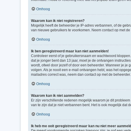
Omhoog
Waarom kan ik niet registreren?
Mogelijk heeft de beheerder je IP-adres verbannen, of de gebru
van nieuwe gebruikers te voorkomen. Neem contact op met de 
Omhoog
Ik ben geregistreerd maar kan niet aanmelden!
Controleer eerst of je gebruikersnaam en wachtwoord kloppen. I
dat je jonger bent dan 13 jaar, moet je de ontvangen instructi
wordt, ofwel door jezelf of door een beheerder. Wanneer je je 
volgen. Als je nooit een e-mail ontvangen hebt, was het opgege
mailadres correct was, neem dan contact op met de beheerder.
Omhoog
Waarom kan ik niet aanmelden?
Er zijn verschillende redenen mogelijk waarom je dit probleem
van te zijn dat je niet verbannen bent. Het is ook mogelijk dat
Omhoog
Ik heb me ooit geregistreerd maar kan nu niet meer aanmel
De meest voorkomende oorzaken hiervoor zijn: je gaf een verk