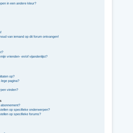
pen in een andere kleur?
n!
nhoud van iemand op dit forum ontvangen!
st?
ijn vrienden- en/of vijandenlijst?
ltaten op?
 lege pagina?
erpen vinden?
s
en abonnement?
stellen op specifieke onderwerpen?
tellen op specifieke forums?