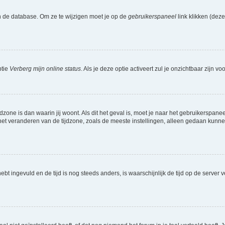
n de database. Om ze te wijzigen moet je op de
gebruikerspaneel
link klikken (dez
ptie
Verberg mijn online status
. Als je deze optie activeert zul je onzichtbaar zijn 
jdzone is dan waarin jij woont. Als dit het geval is, moet je naar het gebruikerspan
t veranderen van de tijdzone, zoals de meeste instellingen, alleen gedaan kunnen
 hebt ingevuld en de tijd is nog steeds anders, is waarschijnlijk de tijd op de serv