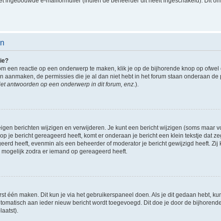
t ingebouwde e-mailformulier (indien de beheerder dit heeft ingeschakeld). Dit o
en
ie?
om een reactie op een onderwerp te maken, klik je op de bijhorende knop op ofwe
an aanmaken, de permissies die je al dan niet hebt in het forum staan onderaan de
et antwoorden op een onderwerp in dit forum, enz.
).
eigen berichten wijzigen en verwijderen. Je kunt een bericht wijzigen (soms maar voo
p je bericht gereageerd heeft, komt er onderaan je bericht een klein tekstje dat ze
ageerd heeft, evenmin als een beheerder of moderator je bericht gewijzigd heeft. 
r mogelijk zodra er iemand op gereageerd heeft.
rst één maken. Dit kun je via het gebruikerspaneel doen. Als je dit gedaan hebt, ku
automatisch aan ieder nieuw bericht wordt toegevoegd. Dit doe je door de bijhorende 
laatst).