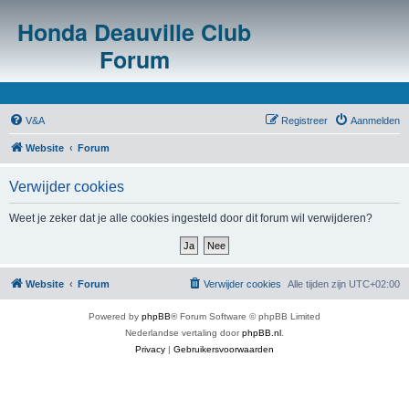
Honda Deauville Club
Forum
V&A
Registreer
Aanmelden
Website
Forum
Verwijder cookies
Weet je zeker dat je alle cookies ingesteld door dit forum wil verwijderen?
Website
Forum
Verwijder cookies
Alle tijden zijn
UTC+02:00
Powered by
phpBB
® Forum Software © phpBB Limited
Nederlandse vertaling door
phpBB.nl
.
Privacy
|
Gebruikersvoorwaarden