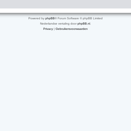
Powered by
phpBB
® Forum Software © phpBB Limited
Nederlandse vertaling door
phpBB.nl
.
Privacy
|
Gebruikersvoorwaarden