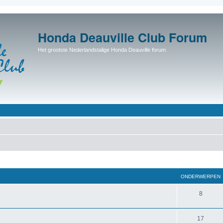
Honda Deauville Club Forum
Het grootste Nederlandstalige Honda Deauville forum.
ONDERWERPEN
8
17