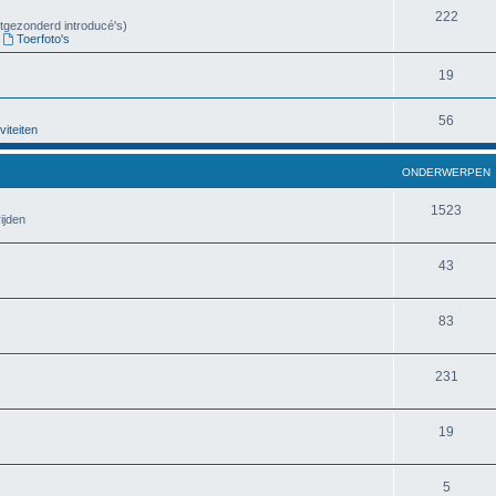
222
uitgezonderd introducé's)
,
Toerfoto's
19
56
viteiten
ONDERWERPEN
1523
ijden
43
83
231
19
5