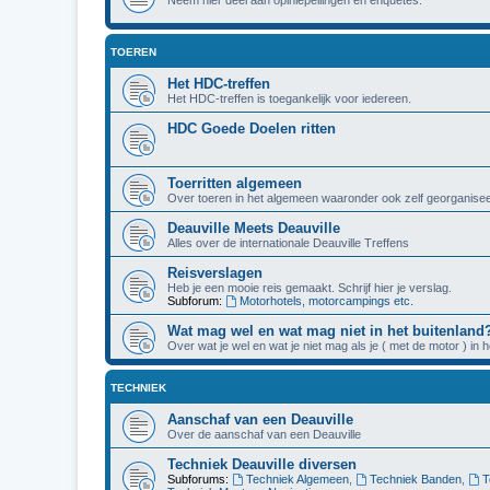
TOEREN
Het HDC-treffen
Het HDC-treffen is toegankelijk voor iedereen.
HDC Goede Doelen ritten
Toerritten algemeen
Over toeren in het algemeen waaronder ook zelf georganisee
Deauville Meets Deauville
Alles over de internationale Deauville Treffens
Reisverslagen
Heb je een mooie reis gemaakt. Schrijf hier je verslag.
Subforum:
Motorhotels, motorcampings etc.
Wat mag wel en wat mag niet in het buitenland
Over wat je wel en wat je niet mag als je ( met de motor ) in 
TECHNIEK
Aanschaf van een Deauville
Over de aanschaf van een Deauville
Techniek Deauville diversen
Subforums:
Techniek Algemeen
,
Techniek Banden
,
T