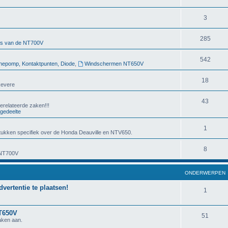
3
285
rs van de NT700V
542
nepomp, Kontaktpunten, Diode
,
Windschermen NT650V
18
Revere
43
erelateerde zaken!!!
gedeelte
1
ukken specifiek over de Honda Deauville en NTV650.
8
 NT700V
ONDERWERPEN
dvertentie te plaatsen!
1
NT650V
51
aken aan.