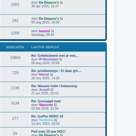
t
j
r
B
door
De Deauco's
t
1001
k
i
e
30 apr 2026, 16:27
e
l
c
k
b
a
h
i
e
a
t
j
r
B
door
De Deauco's
t
242
k
i
e
05 aug 2026, 16:08
s
l
c
k
t
a
h
i
e
B
door
barend
a
t
1268
j
b
e
Vandaag, 08:44
t
k
e
k
s
l
r
i
t
a
i
j
e
BERICHTEN
LAATSTE BERICHT
a
c
k
b
t
h
l
e
s
t
Re: Gefeliciteerd met je verj…
a
r
33654
t
B
door
W Nesselaar
a
i
e
e
05 aug 2026, 10:09
t
c
b
k
s
h
e
i
Re: probleempje : Er daar gin…
t
t
729
r
j
B
door
Marcel
e
i
k
e
28 nov 2025, 14:25
b
c
l
k
e
h
a
i
r
Re: Nieuwe helm / bekeuring
t
1136
a
j
i
B
door
JoopH
t
k
c
e
27 jun 2025, 20:33
s
l
h
k
t
a
t
i
Re: Gevraagd navi
e
3134
a
j
B
door
Skwurrel
b
t
k
e
02 feb 2026, 12:06
e
s
l
k
r
t
a
i
Re: GoPro HERO 10
i
e
177
a
j
B
door
TonDries
c
b
t
k
e
13 dec 2024, 19:59
h
e
s
l
k
t
r
t
a
i
Poll over 15 jaar HDC!
i
e
55
a
j
B
door
De Deauco's
c