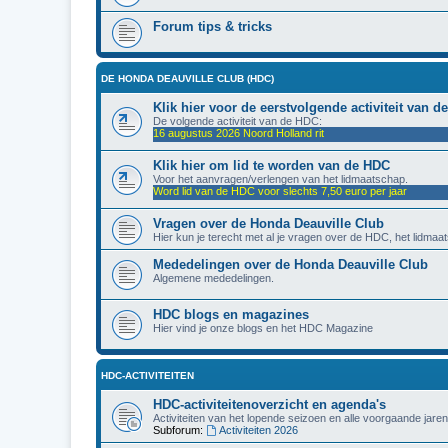
Forum tips & tricks
DE HONDA DEAUVILLE CLUB (HDC)
Klik hier voor de eerstvolgende activiteit van 
De volgende activiteit van de HDC:
16 augustus 2026 Noord Holland rit
Klik hier om lid te worden van de HDC
Voor het aanvragen/verlengen van het lidmaatschap.
Word lid van de HDC voor slechts 7,50 euro per jaar
Vragen over de Honda Deauville Club
Hier kun je terecht met al je vragen over de HDC, het lidmaat
Mededelingen over de Honda Deauville Club
Algemene mededelingen.
HDC blogs en magazines
Hier vind je onze blogs en het HDC Magazine
HDC-ACTIVITEITEN
HDC-activiteitenoverzicht en agenda's
Activiteiten van het lopende seizoen en alle voorgaande jaren
Subforum:
Activiteiten 2026