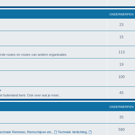
ONDERWERPEN
23
15
113
rde routes en routes van andere organisaties
19
100
?
45
het buitenland bent. Ook over wat je moet..
ONDERWERPEN
35
590
echniek Remmen, Remschijven etc.
,
Techniek Verlichting
,