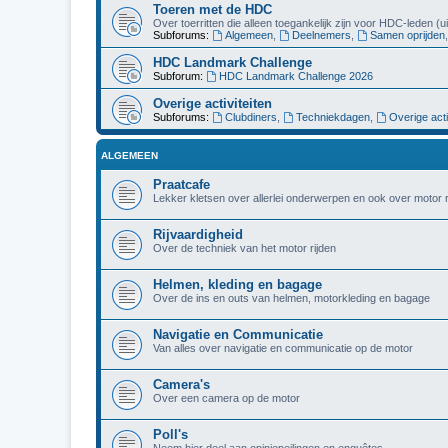
Toeren met de HDC
Over toerritten die alleen toegankelijk zijn voor HDC-leden (
Subforums:
Algemeen
,
Deelnemers
,
Samen oprijden
HDC Landmark Challenge
Subforum:
HDC Landmark Challenge 2026
Overige activiteiten
Subforums:
Clubdiners
,
Techniekdagen
,
Overige acti
ALGEMEEN
Praatcafe
Lekker kletsen over allerlei onderwerpen en ook over motor r
Rijvaardigheid
Over de techniek van het motor rijden
Helmen, kleding en bagage
Over de ins en outs van helmen, motorkleding en bagage
Navigatie en Communicatie
Van alles over navigatie en communicatie op de motor
Camera's
Over een camera op de motor
Poll's
Neem hier deel aan opiniepeilingen en enquêtes.