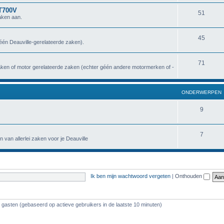
NT700V
51
aken aan.
45
géén Deauville-gerelateerde zaken).
71
zaken of motor gerelateerde zaken (echter géén andere motormerken of -
ONDERWERPEN
9
7
n van allerlei zaken voor je Deauville
Ik ben mijn wachtwoord vergeten
|
Onthouden
5 gasten (gebaseerd op actieve gebruikers in de laatste 10 minuten)