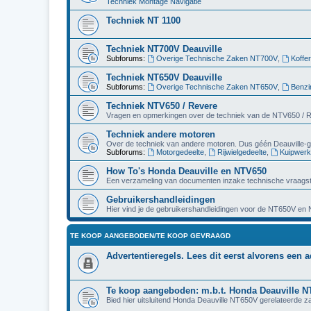
Techniek Montage Navigatie
Techniek NT 1100
Techniek NT700V Deauville
Subforums:
Overige Technische Zaken NT700V
,
Koffe
Techniek NT650V Deauville
Subforums:
Overige Technische Zaken NT650V
,
Benzi
Techniek NTV650 / Revere
Vragen en opmerkingen over de techniek van de NTV650 / 
Techniek andere motoren
Over de techniek van andere motoren. Dus géén Deauville-g
Subforums:
Motorgedeelte
,
Rijwielgedeelte
,
Kuipwerk
How To's Honda Deauville en NTV650
Een verzameling van documenten inzake technische vraagst
Gebruikershandleidingen
Hier vind je de gebruikershandleidingen voor de NT650V en
TE KOOP AANGEBODEN/TE KOOP GEVRAAGD
Advertentieregels. Lees dit eerst alvorens een a
Te koop aangeboden: m.b.t. Honda Deauville 
Bied hier uitsluitend Honda Deauville NT650V gerelateerde z