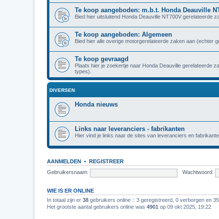
Te koop aangeboden: m.b.t. Honda Deauville 
Bied hier uitsluitend Honda Deauville NT700V gerelateerde z
Te koop aangeboden: Algemeen
Bied hier alle overige motorgerelateerde zaken aan (echter 
Te koop gevraagd
Plaats hier je zoekertje naar Honda Deauville gerelateerde 
types).
DIVERSEN
Honda nieuws
Links naar leveranciers - fabrikanten
Hier vind je links naar de sites van leveranciers en fabrikante
AANMELDEN
•
REGISTREER
Gebruikersnaam:
Wachtwoord:
WIE IS ER ONLINE
In totaal zijn er
38
gebruikers online :: 3 geregistreerd, 0 verborgen en 3
Het grootste aantal gebruikers online was
4901
op 09 okt 2025, 19:22