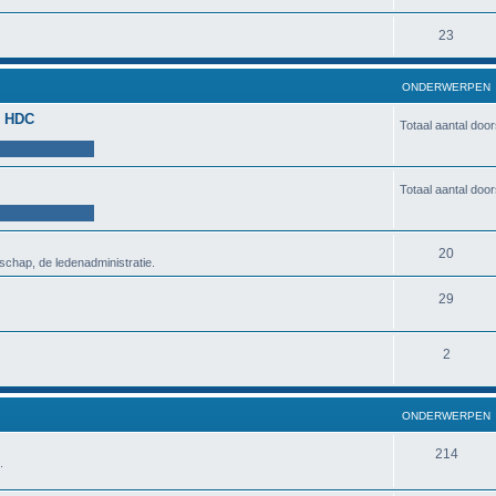
23
ONDERWERPEN
de HDC
Totaal aantal doo
Totaal aantal doo
20
schap, de ledenadministratie.
29
2
ONDERWERPEN
214
.