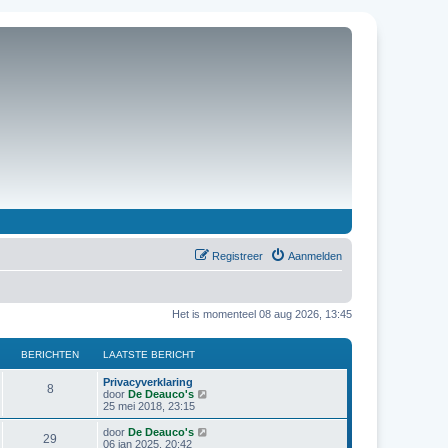
Registreer
Aanmelden
Het is momenteel 08 aug 2026, 13:45
BERICHTEN
LAATSTE BERICHT
Privacyverklaring
8
B
door
De Deauco's
e
25 mei 2018, 23:15
k
i
B
door
De Deauco's
29
j
e
06 jan 2025, 20:42