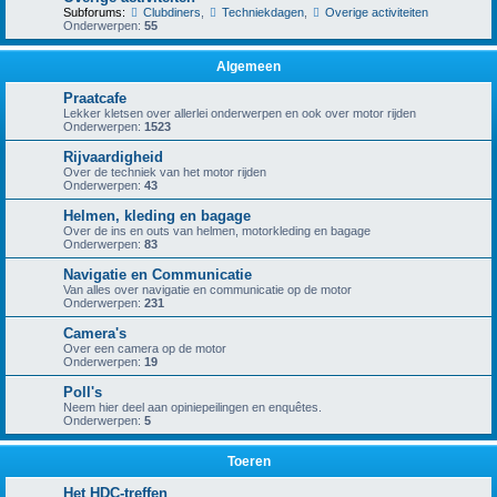
Subforums:
Clubdiners
,
Techniekdagen
,
Overige activiteiten
Onderwerpen:
55
Algemeen
Praatcafe
Lekker kletsen over allerlei onderwerpen en ook over motor rijden
Onderwerpen:
1523
Rijvaardigheid
Over de techniek van het motor rijden
Onderwerpen:
43
Helmen, kleding en bagage
Over de ins en outs van helmen, motorkleding en bagage
Onderwerpen:
83
Navigatie en Communicatie
Van alles over navigatie en communicatie op de motor
Onderwerpen:
231
Camera's
Over een camera op de motor
Onderwerpen:
19
Poll's
Neem hier deel aan opiniepeilingen en enquêtes.
Onderwerpen:
5
Toeren
Het HDC-treffen