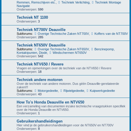
Remmen, Remschijven etc.
,
Techniek Verlichting
,
Techniek Montage
Navigatie
Onderwerpen:
590
Techniek NT 1100
Onderwerpen:
3
Techniek NT700V Deauville
Subforums:
Overige Technische Zaken NT700V
,
Koffers van de NT700V
Onderwerpen:
285
Techniek NT650V Deauville
Subforums:
Overige Technische Zaken NT650V
,
Benzinepomp,
Kontaktpunten, Diode
,
Windschermen NT650V
Onderwerpen:
542
Techniek NTV650 / Revere
Vragen en opmerkingen over de techniek van de NTV650 / Revere
Onderwerpen:
18
Techniek andere motoren
Over de techniek van andere motoren. Dus géén Deauville-gerelateerde
zaken!!!
Subforums:
Motorgedeelte
,
Rijwielgedeelte
,
Kuipwerkgedeelte
Onderwerpen:
43
How To's Honda Deauville en NTV650
Een verzameling van documenten inzake technische vraagstukken specifiek
over de Honda Deauville en NTV650.
Onderwerpen:
1
Gebruikershandleidingen
Hier vind je de gebruikershandleidingen voor de NT650V en NT700V
Onderwerpen:
8