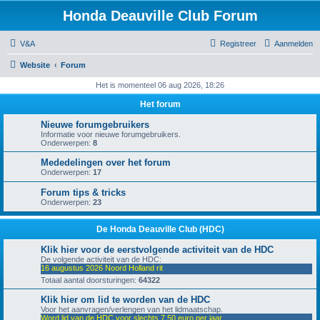
Honda Deauville Club Forum
V&A
Registreer
Aanmelden
Website
Forum
Het is momenteel 06 aug 2026, 18:26
Het forum
Nieuwe forumgebruikers
Informatie voor nieuwe forumgebruikers.
Onderwerpen:
8
Mededelingen over het forum
Onderwerpen:
17
Forum tips & tricks
Onderwerpen:
23
De Honda Deauville Club (HDC)
Klik hier voor de eerstvolgende activiteit van de HDC
De volgende activiteit van de HDC:
16 augustus 2026 Noord Holland rit
Totaal aantal doorsturingen:
64322
Klik hier om lid te worden van de HDC
Voor het aanvragen/verlengen van het lidmaatschap.
Word lid van de HDC voor slechts 7,50 euro per jaar