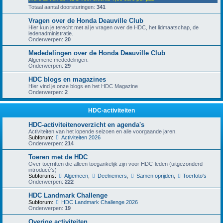
Totaal aantal doorsturingen:
341
Vragen over de Honda Deauville Club
Hier kun je terecht met al je vragen over de HDC, het lidmaatschap, de
ledenadministratie.
Onderwerpen:
20
Mededelingen over de Honda Deauville Club
Algemene mededelingen.
Onderwerpen:
29
HDC blogs en magazines
Hier vind je onze blogs en het HDC Magazine
Onderwerpen:
2
HDC-activiteiten
HDC-activiteitenoverzicht en agenda's
Activiteiten van het lopende seizoen en alle voorgaande jaren.
Subforum:
Activiteiten 2026
Onderwerpen:
214
Toeren met de HDC
Over toerritten die alleen toegankelijk zijn voor HDC-leden (uitgezonderd
introducé's)
Subforums:
Algemeen
,
Deelnemers
,
Samen oprijden
,
Toerfoto's
Onderwerpen:
222
HDC Landmark Challenge
Subforum:
HDC Landmark Challenge 2026
Onderwerpen:
19
Overige activiteiten