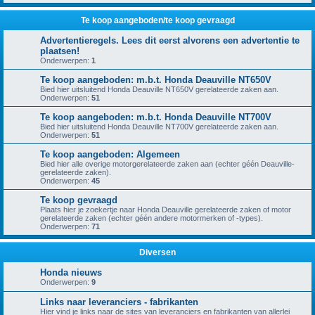
Te koop aangeboden/te koop gevraagd
Advertentieregels. Lees dit eerst alvorens een advertentie te
plaatsen!
Onderwerpen:
1
Te koop aangeboden: m.b.t. Honda Deauville NT650V
Bied hier uitsluitend Honda Deauville NT650V gerelateerde zaken aan.
Onderwerpen:
51
Te koop aangeboden: m.b.t. Honda Deauville NT700V
Bied hier uitsluitend Honda Deauville NT700V gerelateerde zaken aan.
Onderwerpen:
51
Te koop aangeboden: Algemeen
Bied hier alle overige motorgerelateerde zaken aan (echter géén Deauville-
gerelateerde zaken).
Onderwerpen:
45
Te koop gevraagd
Plaats hier je zoekertje naar Honda Deauville gerelateerde zaken of motor
gerelateerde zaken (echter géén andere motormerken of -types).
Onderwerpen:
71
Diversen
Honda nieuws
Onderwerpen:
9
Links naar leveranciers - fabrikanten
Hier vind je links naar de sites van leveranciers en fabrikanten van allerlei