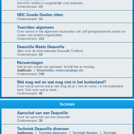
Het HDC-treffen is toegankelijk voor iedereen.
Onderwerpen:
23
HDC Goede Doelen ritten
Onderwerpen:
15
Toerritten algemeen
Over toeren in het algemeen waaronder ook zelf georganiseerde routes en
routes van andere organisaties
Onderwerpen:
113
Deauville Meets Deauville
Alles over de internationale Deauville Treffens
Onderwerpen:
19
Reisverslagen
Heb je een mooie reis gemaakt. Schrijf hier je verslag.
Subforum:
Motorhotels, motorcampings etc.
Onderwerpen:
100
Wat mag wel en wat mag niet in het buitenland?
Over wat je wel en wat je niet mag als je ( met de motor ) in het buitenland
bent. Ook over wat je moet..
Onderwerpen:
45
Techniek
Aanschaf van een Deauville
Over de aanschaf van een Deauville
Onderwerpen:
35
Techniek Deauville diversen
Subforums:
Techniek Algemeen
,
Techniek Banden
,
Techniek