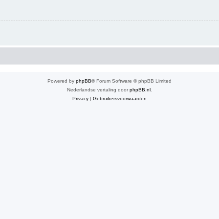
Powered by
phpBB
® Forum Software © phpBB Limited
Nederlandse vertaling door
phpBB.nl
.
Privacy
|
Gebruikersvoorwaarden