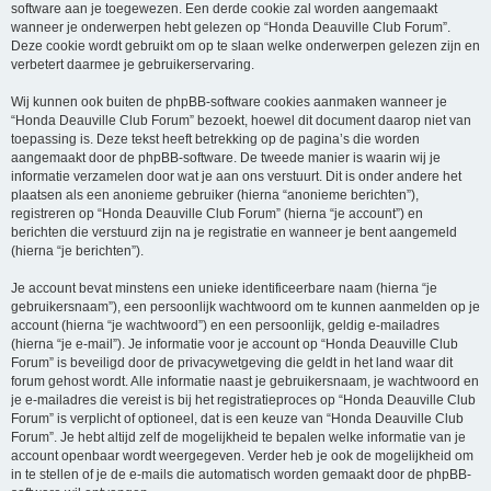
software aan je toegewezen. Een derde cookie zal worden aangemaakt
wanneer je onderwerpen hebt gelezen op “Honda Deauville Club Forum”.
Deze cookie wordt gebruikt om op te slaan welke onderwerpen gelezen zijn en
verbetert daarmee je gebruikerservaring.
Wij kunnen ook buiten de phpBB-software cookies aanmaken wanneer je
“Honda Deauville Club Forum” bezoekt, hoewel dit document daarop niet van
toepassing is. Deze tekst heeft betrekking op de pagina’s die worden
aangemaakt door de phpBB-software. De tweede manier is waarin wij je
informatie verzamelen door wat je aan ons verstuurt. Dit is onder andere het
plaatsen als een anonieme gebruiker (hierna “anonieme berichten”),
registreren op “Honda Deauville Club Forum” (hierna “je account”) en
berichten die verstuurd zijn na je registratie en wanneer je bent aangemeld
(hierna “je berichten”).
Je account bevat minstens een unieke identificeerbare naam (hierna “je
gebruikersnaam”), een persoonlijk wachtwoord om te kunnen aanmelden op je
account (hierna “je wachtwoord”) en een persoonlijk, geldig e-mailadres
(hierna “je e-mail”). Je informatie voor je account op “Honda Deauville Club
Forum” is beveiligd door de privacywetgeving die geldt in het land waar dit
forum gehost wordt. Alle informatie naast je gebruikersnaam, je wachtwoord en
je e-mailadres die vereist is bij het registratieproces op “Honda Deauville Club
Forum” is verplicht of optioneel, dat is een keuze van “Honda Deauville Club
Forum”. Je hebt altijd zelf de mogelijkheid te bepalen welke informatie van je
account openbaar wordt weergegeven. Verder heb je ook de mogelijkheid om
in te stellen of je de e-mails die automatisch worden gemaakt door de phpBB-