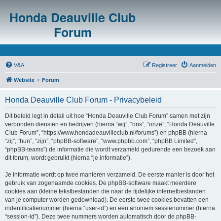
Honda Deauville Club
Forum
V&A
Registreer
Aanmelden
Website
Forum
Honda Deauville Club Forum - Privacybeleid
Dit beleid legt in detail uit hoe “Honda Deauville Club Forum” samen met zijn
verbonden diensten en bedrijven (hierna “wij”, “ons”, “onze”, “Honda Deauville
Club Forum”, “https://www.hondadeauvilleclub.nl/forums”) en phpBB (hierna
“zij”, “hun”, “zijn”, “phpBB-software”, “www.phpbb.com”, “phpBB Limited”,
“phpBB-teams”) de informatie die wordt verzameld gedurende een bezoek aan
dit forum, wordt gebruikt (hierna “je informatie”).
Je informatie wordt op twee manieren verzameld. De eerste manier is door het
gebruik van zogenaamde cookies. De phpBB-software maakt meerdere
cookies aan (kleine tekstbestanden die naar de tijdelijke internetbestanden
van je computer worden gedownload). De eerste twee cookies bevatten een
indentificatienummer (hierna “user-id”) en een anoniem sessienummer (hierna
“session-id”). Deze twee nummers worden automatisch door de phpBB-