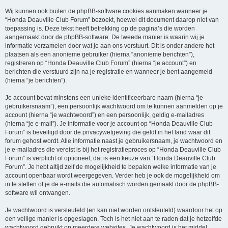
Wij kunnen ook buiten de phpBB-software cookies aanmaken wanneer je
“Honda Deauville Club Forum” bezoekt, hoewel dit document daarop niet van
toepassing is. Deze tekst heeft betrekking op de pagina’s die worden
aangemaakt door de phpBB-software. De tweede manier is waarin wij je
informatie verzamelen door wat je aan ons verstuurt. Dit is onder andere het
plaatsen als een anonieme gebruiker (hierna “anonieme berichten”),
registreren op “Honda Deauville Club Forum” (hierna “je account”) en
berichten die verstuurd zijn na je registratie en wanneer je bent aangemeld
(hierna “je berichten”).
Je account bevat minstens een unieke identificeerbare naam (hierna “je
gebruikersnaam”), een persoonlijk wachtwoord om te kunnen aanmelden op je
account (hierna “je wachtwoord”) en een persoonlijk, geldig e-mailadres
(hierna “je e-mail”). Je informatie voor je account op “Honda Deauville Club
Forum” is beveiligd door de privacywetgeving die geldt in het land waar dit
forum gehost wordt. Alle informatie naast je gebruikersnaam, je wachtwoord en
je e-mailadres die vereist is bij het registratieproces op “Honda Deauville Club
Forum” is verplicht of optioneel, dat is een keuze van “Honda Deauville Club
Forum”. Je hebt altijd zelf de mogelijkheid te bepalen welke informatie van je
account openbaar wordt weergegeven. Verder heb je ook de mogelijkheid om
in te stellen of je de e-mails die automatisch worden gemaakt door de phpBB-
software wil ontvangen.
Je wachtwoord is versleuteld (en kan niet worden ontsleuteld) waardoor het op
een veilige manier is opgeslagen. Toch is het niet aan te raden dat je hetzelfde
wachtwoord gebruikt op meerdere websites. Je wachtwoord is het middel