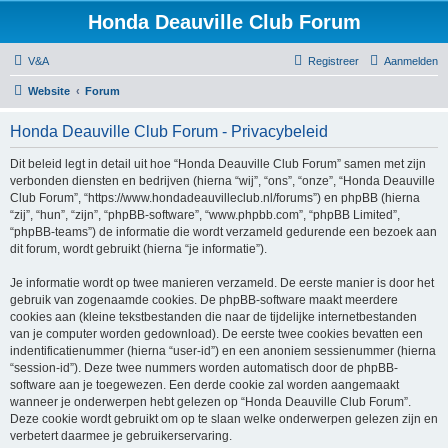
Honda Deauville Club Forum
V&A
Registreer
Aanmelden
Website
Forum
Honda Deauville Club Forum - Privacybeleid
Dit beleid legt in detail uit hoe “Honda Deauville Club Forum” samen met zijn
verbonden diensten en bedrijven (hierna “wij”, “ons”, “onze”, “Honda Deauville
Club Forum”, “https://www.hondadeauvilleclub.nl/forums”) en phpBB (hierna
“zij”, “hun”, “zijn”, “phpBB-software”, “www.phpbb.com”, “phpBB Limited”,
“phpBB-teams”) de informatie die wordt verzameld gedurende een bezoek aan
dit forum, wordt gebruikt (hierna “je informatie”).
Je informatie wordt op twee manieren verzameld. De eerste manier is door het
gebruik van zogenaamde cookies. De phpBB-software maakt meerdere
cookies aan (kleine tekstbestanden die naar de tijdelijke internetbestanden
van je computer worden gedownload). De eerste twee cookies bevatten een
indentificatienummer (hierna “user-id”) en een anoniem sessienummer (hierna
“session-id”). Deze twee nummers worden automatisch door de phpBB-
software aan je toegewezen. Een derde cookie zal worden aangemaakt
wanneer je onderwerpen hebt gelezen op “Honda Deauville Club Forum”.
Deze cookie wordt gebruikt om op te slaan welke onderwerpen gelezen zijn en
verbetert daarmee je gebruikerservaring.