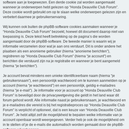
software aan je toegewezen. Een derde cookie zal worden aangemaakt
wanneer je onderwerpen hebt gelezen op “Honda Deauville Club Forum”.
Deze cookie wordt gebruikt om op te slaan welke onderwerpen gelezen zijn en
verbetert daarmee je gebruikerservaring.
Wij kunnen ook buiten de phpBB-software cookies aanmaken wanneer je
“Honda Deauville Club Forum” bezoekt, hoewel dit document daarop niet van
toepassing is. Deze tekst heeft betrekking op de pagina’s die worden
aangemaakt door de phpBB-software. De tweede manier is waarin wij je
informatie verzamelen door wat je aan ons verstuurt. Dit is onder andere het
plaatsen als een anonieme gebruiker (hierna “anonieme berichten”),
registreren op “Honda Deauville Club Forum” (hierna “je account”) en
berichten die verstuurd zijn na je registratie en wanneer je bent aangemeld
(hierna “je berichten”).
Je account bevat minstens een unieke identificeerbare naam (hierna “je
gebruikersnaam”), een persoonlijk wachtwoord om te kunnen aanmelden op je
account (hierna “je wachtwoord”) en een persoonlijk, geldig e-mailadres
(hierna “je e-mail”). Je informatie voor je account op “Honda Deauville Club
Forum” is beveiligd door de privacywetgeving die geldt in het land waar dit
forum gehost wordt. Alle informatie naast je gebruikersnaam, je wachtwoord en
je e-mailadres die vereist is bij het registratieproces op “Honda Deauville Club
Forum” is verplicht of optioneel, dat is een keuze van “Honda Deauville Club
Forum”. Je hebt altijd zelf de mogelijkheid te bepalen welke informatie van je
account openbaar wordt weergegeven. Verder heb je ook de mogelijkheid om
in te stellen of je de e-mails die automatisch worden gemaakt door de phpBB-