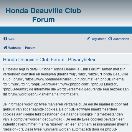
Honda Deauville Club
Forum
V&A
Registreer
Aanmelden
Website
Forum
Honda Deauville Club Forum - Privacybeleid
Dit beleid legt in detail uit hoe “Honda Deauville Club Forum” samen met zijn
verbonden diensten en bedrijven (hierna “wij”, “ons”, “onze”, “Honda Deauville
Club Forum”, “https://www.hondadeauvilleclub.nl/forums”) en phpBB (hierna
“zij”, “hun”, “zijn”, “phpBB-software”, “www.phpbb.com”, “phpBB Limited”,
“phpBB-teams”) de informatie die wordt verzameld gedurende een bezoek aan
dit forum, wordt gebruikt (hierna “je informatie”).
Je informatie wordt op twee manieren verzameld. De eerste manier is door het
gebruik van zogenaamde cookies. De phpBB-software maakt meerdere
cookies aan (kleine tekstbestanden die naar de tijdelijke internetbestanden
van je computer worden gedownload). De eerste twee cookies bevatten een
indentificatienummer (hierna “user-id”) en een anoniem sessienummer (hierna
“session-id”). Deze twee nummers worden automatisch door de phpBB-