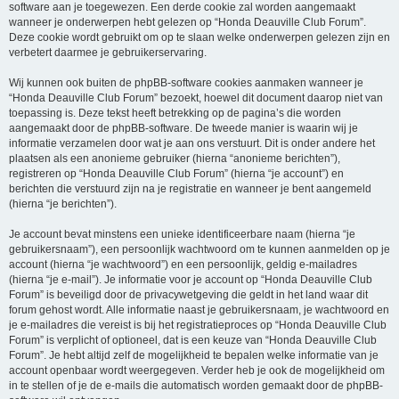
software aan je toegewezen. Een derde cookie zal worden aangemaakt
wanneer je onderwerpen hebt gelezen op “Honda Deauville Club Forum”.
Deze cookie wordt gebruikt om op te slaan welke onderwerpen gelezen zijn en
verbetert daarmee je gebruikerservaring.
Wij kunnen ook buiten de phpBB-software cookies aanmaken wanneer je
“Honda Deauville Club Forum” bezoekt, hoewel dit document daarop niet van
toepassing is. Deze tekst heeft betrekking op de pagina’s die worden
aangemaakt door de phpBB-software. De tweede manier is waarin wij je
informatie verzamelen door wat je aan ons verstuurt. Dit is onder andere het
plaatsen als een anonieme gebruiker (hierna “anonieme berichten”),
registreren op “Honda Deauville Club Forum” (hierna “je account”) en
berichten die verstuurd zijn na je registratie en wanneer je bent aangemeld
(hierna “je berichten”).
Je account bevat minstens een unieke identificeerbare naam (hierna “je
gebruikersnaam”), een persoonlijk wachtwoord om te kunnen aanmelden op je
account (hierna “je wachtwoord”) en een persoonlijk, geldig e-mailadres
(hierna “je e-mail”). Je informatie voor je account op “Honda Deauville Club
Forum” is beveiligd door de privacywetgeving die geldt in het land waar dit
forum gehost wordt. Alle informatie naast je gebruikersnaam, je wachtwoord en
je e-mailadres die vereist is bij het registratieproces op “Honda Deauville Club
Forum” is verplicht of optioneel, dat is een keuze van “Honda Deauville Club
Forum”. Je hebt altijd zelf de mogelijkheid te bepalen welke informatie van je
account openbaar wordt weergegeven. Verder heb je ook de mogelijkheid om
in te stellen of je de e-mails die automatisch worden gemaakt door de phpBB-