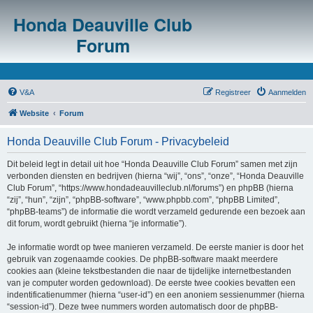
Honda Deauville Club
Forum
V&A
Registreer
Aanmelden
Website
Forum
Honda Deauville Club Forum - Privacybeleid
Dit beleid legt in detail uit hoe “Honda Deauville Club Forum” samen met zijn
verbonden diensten en bedrijven (hierna “wij”, “ons”, “onze”, “Honda Deauville
Club Forum”, “https://www.hondadeauvilleclub.nl/forums”) en phpBB (hierna
“zij”, “hun”, “zijn”, “phpBB-software”, “www.phpbb.com”, “phpBB Limited”,
“phpBB-teams”) de informatie die wordt verzameld gedurende een bezoek aan
dit forum, wordt gebruikt (hierna “je informatie”).
Je informatie wordt op twee manieren verzameld. De eerste manier is door het
gebruik van zogenaamde cookies. De phpBB-software maakt meerdere
cookies aan (kleine tekstbestanden die naar de tijdelijke internetbestanden
van je computer worden gedownload). De eerste twee cookies bevatten een
indentificatienummer (hierna “user-id”) en een anoniem sessienummer (hierna
“session-id”). Deze twee nummers worden automatisch door de phpBB-