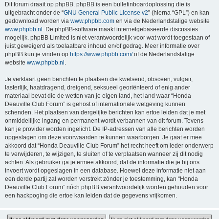
Dit forum draait op phpBB. phpBB is een bulletinboardoplossing die is
uitgebracht onder de “
GNU General Public License v2
” (hierna “GPL”) en kan
gedownload worden via
www.phpbb.com
en via de Nederlandstalige website
www.phpbb.nl
. De phpBB-software maakt internetgebaseerde discussies
mogelijk. phpBB Limited is niet verantwoordelijk voor wat wordt toegestaan of
juist geweigerd als toelaatbare inhoud en/of gedrag. Meer informatie over
phpBB kun je vinden op
https://www.phpbb.com/
of de Nederlandstalige
website
www.phpbb.nl
.
Je verklaart geen berichten te plaatsen die kwetsend, obsceen, vulgair,
lasterlijk, haatdragend, dreigend, seksueel georiënteerd of enig ander
materiaal bevat die de wetten van je eigen land, het land waar “Honda
Deauville Club Forum” is gehost of internationale wetgeving kunnen
schenden. Het plaatsen van dergelijke berichten kan ertoe leiden dat je met
onmiddellijke ingang en permanent wordt verbannen van dit forum. Tevens
kan je provider worden ingelicht. De IP-adressen van alle berichten worden
opgeslagen om deze voorwaarden te kunnen waarborgen. Je gaat er mee
akkoord dat “Honda Deauville Club Forum” het recht heeft om ieder onderwerp
te verwijderen, te wijzigen, te sluiten of te verplaatsen wanneer zij dit nodig
achten. Als gebruiker ga je ermee akkoord, dat de informatie die je bij ons
invoert wordt opgeslagen in een database. Hoewel deze informatie niet aan
een derde partij zal worden verstrekt zónder je toestemming, kan “Honda
Deauville Club Forum” nóch phpBB verantwoordelijk worden gehouden voor
een hackpoging die ertoe kan leiden dat de gegevens vrijkomen.