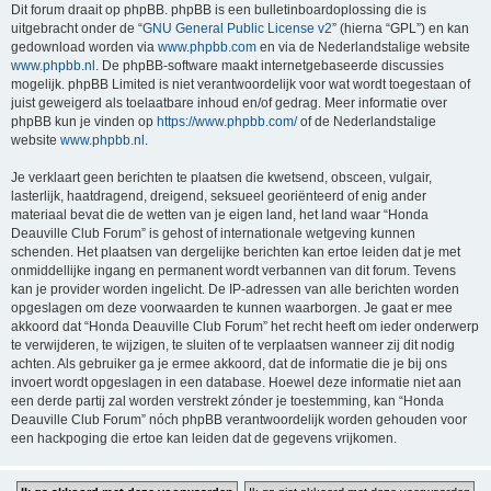
Dit forum draait op phpBB. phpBB is een bulletinboardoplossing die is
uitgebracht onder de “
GNU General Public License v2
” (hierna “GPL”) en kan
gedownload worden via
www.phpbb.com
en via de Nederlandstalige website
www.phpbb.nl
. De phpBB-software maakt internetgebaseerde discussies
mogelijk. phpBB Limited is niet verantwoordelijk voor wat wordt toegestaan of
juist geweigerd als toelaatbare inhoud en/of gedrag. Meer informatie over
phpBB kun je vinden op
https://www.phpbb.com/
of de Nederlandstalige
website
www.phpbb.nl
.
Je verklaart geen berichten te plaatsen die kwetsend, obsceen, vulgair,
lasterlijk, haatdragend, dreigend, seksueel georiënteerd of enig ander
materiaal bevat die de wetten van je eigen land, het land waar “Honda
Deauville Club Forum” is gehost of internationale wetgeving kunnen
schenden. Het plaatsen van dergelijke berichten kan ertoe leiden dat je met
onmiddellijke ingang en permanent wordt verbannen van dit forum. Tevens
kan je provider worden ingelicht. De IP-adressen van alle berichten worden
opgeslagen om deze voorwaarden te kunnen waarborgen. Je gaat er mee
akkoord dat “Honda Deauville Club Forum” het recht heeft om ieder onderwerp
te verwijderen, te wijzigen, te sluiten of te verplaatsen wanneer zij dit nodig
achten. Als gebruiker ga je ermee akkoord, dat de informatie die je bij ons
invoert wordt opgeslagen in een database. Hoewel deze informatie niet aan
een derde partij zal worden verstrekt zónder je toestemming, kan “Honda
Deauville Club Forum” nóch phpBB verantwoordelijk worden gehouden voor
een hackpoging die ertoe kan leiden dat de gegevens vrijkomen.