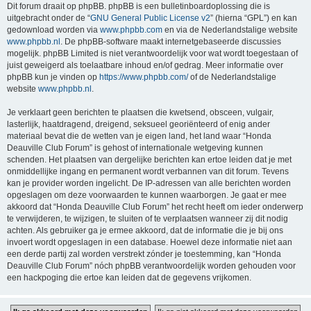
Dit forum draait op phpBB. phpBB is een bulletinboardoplossing die is
uitgebracht onder de “
GNU General Public License v2
” (hierna “GPL”) en kan
gedownload worden via
www.phpbb.com
en via de Nederlandstalige website
www.phpbb.nl
. De phpBB-software maakt internetgebaseerde discussies
mogelijk. phpBB Limited is niet verantwoordelijk voor wat wordt toegestaan of
juist geweigerd als toelaatbare inhoud en/of gedrag. Meer informatie over
phpBB kun je vinden op
https://www.phpbb.com/
of de Nederlandstalige
website
www.phpbb.nl
.
Je verklaart geen berichten te plaatsen die kwetsend, obsceen, vulgair,
lasterlijk, haatdragend, dreigend, seksueel georiënteerd of enig ander
materiaal bevat die de wetten van je eigen land, het land waar “Honda
Deauville Club Forum” is gehost of internationale wetgeving kunnen
schenden. Het plaatsen van dergelijke berichten kan ertoe leiden dat je met
onmiddellijke ingang en permanent wordt verbannen van dit forum. Tevens
kan je provider worden ingelicht. De IP-adressen van alle berichten worden
opgeslagen om deze voorwaarden te kunnen waarborgen. Je gaat er mee
akkoord dat “Honda Deauville Club Forum” het recht heeft om ieder onderwerp
te verwijderen, te wijzigen, te sluiten of te verplaatsen wanneer zij dit nodig
achten. Als gebruiker ga je ermee akkoord, dat de informatie die je bij ons
invoert wordt opgeslagen in een database. Hoewel deze informatie niet aan
een derde partij zal worden verstrekt zónder je toestemming, kan “Honda
Deauville Club Forum” nóch phpBB verantwoordelijk worden gehouden voor
een hackpoging die ertoe kan leiden dat de gegevens vrijkomen.