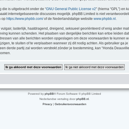
 die is uitgebracht onder de “
GNU General Public License v2
” (hierna “GPL”) en
akt internetgebaseerde discussies mogelijk. phpBB Limited is niet verantwoordelij
n op
https://www.phpbb.com/
of de Nederlandstalige website
www.phpbb.nl
.
vulgair, lasterlijk, haatdragend, dreigend, seksueel georiënteerd of enig ander mat
geving kunnen schenden. Het plaatsen van dergelijke berichten kan ertoe leiden d
P-adressen van alle berichten worden opgeslagen om deze voorwaarden te kunnen 
zigen, te sluiten of te verplaatsen wanneer zij dit nodig achten. Als gebruiker ga je
 een derde partij zal worden verstrekt zónder je toestemming, kan “Honda Deauv
jkomen.
Powered by
phpBB
® Forum Software © phpBB Limited
Nederlandse vertaling door
phpBB.nl
.
Privacy
|
Gebruikersvoorwaarden