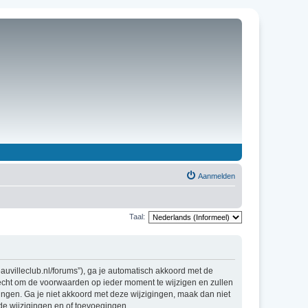
Aanmelden
Taal:
uvilleclub.nl/forums”), ga je automatisch akkoord met de
echt om de voorwaarden op ieder moment te wijzigen en zullen
gingen. Ga je niet akkoord met deze wijzigingen, maak dan niet
de wijzigingen en of toevoegingen.