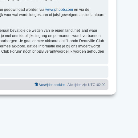
 kan gedownload worden via
www.phpbb.com
en via de
k voor wat wordt toegestaan of juist geweigerd als toelaatbare
eriaal bevat die de wetten van je eigen land, het land waar
at je met onmiddellijke ingang en permanent wordt verbannen
waarborgen. Je gaat er mee akkoord dat “Honda Deauville Club
 ermee akkoord, dat de informatie die je bij ons invoert wordt
ille Club Forum” nóch phpBB verantwoordelijk worden gehouden
Verwijder cookies
Alle tijden zijn
UTC+02:00