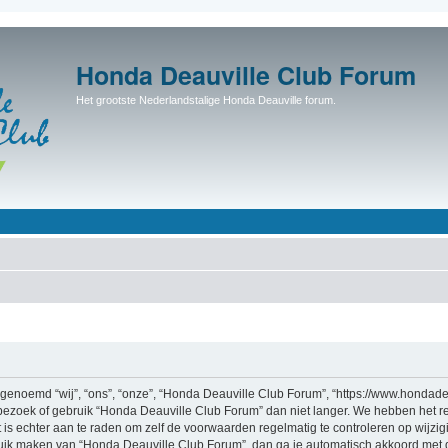
Honda Deauville Club Forum
Het grootste Nederlandstalige Honda Deauville forum.
enoemd “wij”, “ons”, “onze”, “Honda Deauville Club Forum”, “https://www.hondadea
bezoek of gebruik “Honda Deauville Club Forum” dan niet langer. We hebben het r
t is echter aan te raden om zelf de voorwaarden regelmatig te controleren op wijzi
bruik maken van “Honda Deauville Club Forum”, dan ga je automatisch akkoord met 