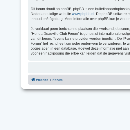
Dit forum draait op phpBB. phpBB is een bulletinboardoplossing
Nederlandstalige website
www.phpbb.nl
. De phpBB-software ma
inhoud en/of gedrag. Meer informatie over phpBB kun je vinde
Je verklaart geen berichten te plaatsen die kwetsend, obsceen, 
“Honda Deauville Club Forum” is gehost of internationale wet
van dit forum. Tevens kan je provider worden ingelicht. De I
Forum” het recht heeft om ieder onderwerp te verwijderen, te wij
opgeslagen in een database. Hoewel deze informatie niet aan
voor een hackpoging die ertoe kan leiden dat de gegevens vri
Website
Forum