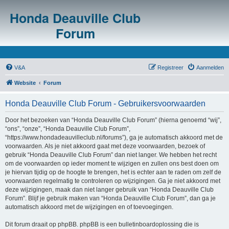
Honda Deauville Club
Forum
V&A
Registreer
Aanmelden
Website
Forum
Honda Deauville Club Forum - Gebruikersvoorwaarden
Door het bezoeken van “Honda Deauville Club Forum” (hierna genoemd “wij”,
“ons”, “onze”, “Honda Deauville Club Forum”,
“https://www.hondadeauvilleclub.nl/forums”), ga je automatisch akkoord met de
voorwaarden. Als je niet akkoord gaat met deze voorwaarden, bezoek of
gebruik “Honda Deauville Club Forum” dan niet langer. We hebben het recht
om de voorwaarden op ieder moment te wijzigen en zullen ons best doen om
je hiervan tijdig op de hoogte te brengen, het is echter aan te raden om zelf de
voorwaarden regelmatig te controleren op wijzigingen. Ga je niet akkoord met
deze wijzigingen, maak dan niet langer gebruik van “Honda Deauville Club
Forum”. Blijf je gebruik maken van “Honda Deauville Club Forum”, dan ga je
automatisch akkoord met de wijzigingen en of toevoegingen.
Dit forum draait op phpBB. phpBB is een bulletinboardoplossing die is