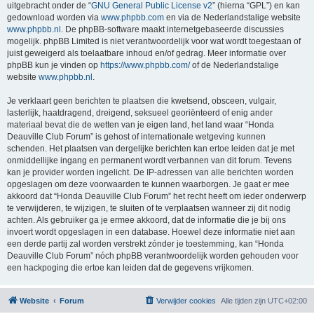
uitgebracht onder de “
GNU General Public License v2
” (hierna “GPL”) en kan
gedownload worden via
www.phpbb.com
en via de Nederlandstalige website
www.phpbb.nl
. De phpBB-software maakt internetgebaseerde discussies
mogelijk. phpBB Limited is niet verantwoordelijk voor wat wordt toegestaan of
juist geweigerd als toelaatbare inhoud en/of gedrag. Meer informatie over
phpBB kun je vinden op
https://www.phpbb.com/
of de Nederlandstalige
website
www.phpbb.nl
.
Je verklaart geen berichten te plaatsen die kwetsend, obsceen, vulgair,
lasterlijk, haatdragend, dreigend, seksueel georiënteerd of enig ander
materiaal bevat die de wetten van je eigen land, het land waar “Honda
Deauville Club Forum” is gehost of internationale wetgeving kunnen
schenden. Het plaatsen van dergelijke berichten kan ertoe leiden dat je met
onmiddellijke ingang en permanent wordt verbannen van dit forum. Tevens
kan je provider worden ingelicht. De IP-adressen van alle berichten worden
opgeslagen om deze voorwaarden te kunnen waarborgen. Je gaat er mee
akkoord dat “Honda Deauville Club Forum” het recht heeft om ieder onderwerp
te verwijderen, te wijzigen, te sluiten of te verplaatsen wanneer zij dit nodig
achten. Als gebruiker ga je ermee akkoord, dat de informatie die je bij ons
invoert wordt opgeslagen in een database. Hoewel deze informatie niet aan
een derde partij zal worden verstrekt zónder je toestemming, kan “Honda
Deauville Club Forum” nóch phpBB verantwoordelijk worden gehouden voor
een hackpoging die ertoe kan leiden dat de gegevens vrijkomen.
Website
Forum
Verwijder cookies
Alle tijden zijn
UTC+02:00