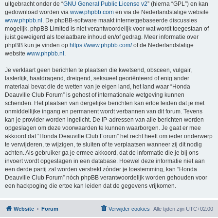
uitgebracht onder de “
GNU General Public License v2
” (hierna “GPL”) en kan
gedownload worden via
www.phpbb.com
en via de Nederlandstalige website
www.phpbb.nl
. De phpBB-software maakt internetgebaseerde discussies
mogelijk. phpBB Limited is niet verantwoordelijk voor wat wordt toegestaan of
juist geweigerd als toelaatbare inhoud en/of gedrag. Meer informatie over
phpBB kun je vinden op
https://www.phpbb.com/
of de Nederlandstalige
website
www.phpbb.nl
.
Je verklaart geen berichten te plaatsen die kwetsend, obsceen, vulgair,
lasterlijk, haatdragend, dreigend, seksueel georiënteerd of enig ander
materiaal bevat die de wetten van je eigen land, het land waar “Honda
Deauville Club Forum” is gehost of internationale wetgeving kunnen
schenden. Het plaatsen van dergelijke berichten kan ertoe leiden dat je met
onmiddellijke ingang en permanent wordt verbannen van dit forum. Tevens
kan je provider worden ingelicht. De IP-adressen van alle berichten worden
opgeslagen om deze voorwaarden te kunnen waarborgen. Je gaat er mee
akkoord dat “Honda Deauville Club Forum” het recht heeft om ieder onderwerp
te verwijderen, te wijzigen, te sluiten of te verplaatsen wanneer zij dit nodig
achten. Als gebruiker ga je ermee akkoord, dat de informatie die je bij ons
invoert wordt opgeslagen in een database. Hoewel deze informatie niet aan
een derde partij zal worden verstrekt zónder je toestemming, kan “Honda
Deauville Club Forum” nóch phpBB verantwoordelijk worden gehouden voor
een hackpoging die ertoe kan leiden dat de gegevens vrijkomen.
Website
Forum
Verwijder cookies
Alle tijden zijn
UTC+02:00