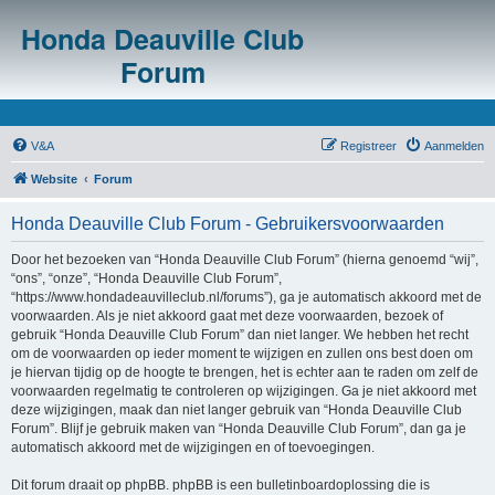
Honda Deauville Club
Forum
V&A
Registreer
Aanmelden
Website
Forum
Honda Deauville Club Forum - Gebruikersvoorwaarden
Door het bezoeken van “Honda Deauville Club Forum” (hierna genoemd “wij”,
“ons”, “onze”, “Honda Deauville Club Forum”,
“https://www.hondadeauvilleclub.nl/forums”), ga je automatisch akkoord met de
voorwaarden. Als je niet akkoord gaat met deze voorwaarden, bezoek of
gebruik “Honda Deauville Club Forum” dan niet langer. We hebben het recht
om de voorwaarden op ieder moment te wijzigen en zullen ons best doen om
je hiervan tijdig op de hoogte te brengen, het is echter aan te raden om zelf de
voorwaarden regelmatig te controleren op wijzigingen. Ga je niet akkoord met
deze wijzigingen, maak dan niet langer gebruik van “Honda Deauville Club
Forum”. Blijf je gebruik maken van “Honda Deauville Club Forum”, dan ga je
automatisch akkoord met de wijzigingen en of toevoegingen.
Dit forum draait op phpBB. phpBB is een bulletinboardoplossing die is