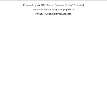
Powered by
phpBB
® Forum Software © phpBB Limited
Nederlandse vertaling door
phpBB.nl
.
Privacy
|
Gebruikersvoorwaarden