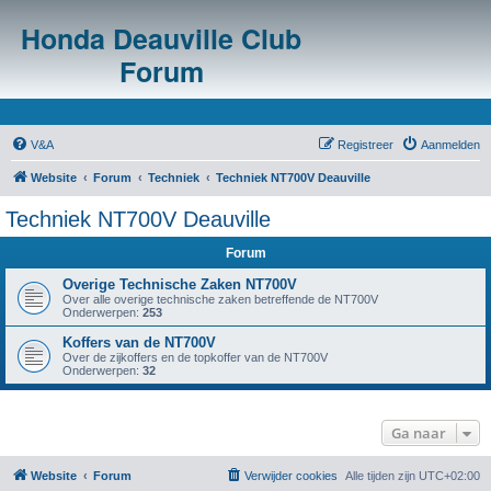
Honda Deauville Club
Forum
V&A
Registreer
Aanmelden
Website
Forum
Techniek
Techniek NT700V Deauville
Techniek NT700V Deauville
Forum
Overige Technische Zaken NT700V
Over alle overige technische zaken betreffende de NT700V
Onderwerpen:
253
Koffers van de NT700V
Over de zijkoffers en de topkoffer van de NT700V
Onderwerpen:
32
Ga naar
Website
Forum
Verwijder cookies
Alle tijden zijn
UTC+02:00