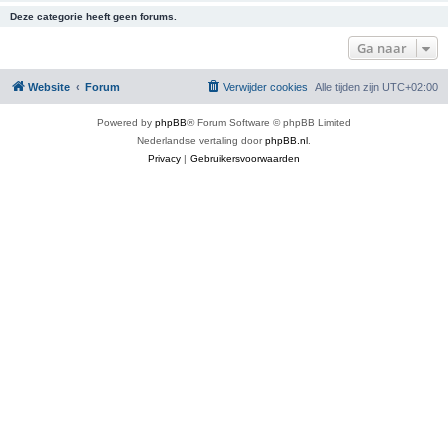
Deze categorie heeft geen forums.
Ga naar
Website
Forum
Verwijder cookies
Alle tijden zijn
UTC+02:00
Powered by
phpBB
® Forum Software © phpBB Limited
Nederlandse vertaling door
phpBB.nl
.
Privacy
|
Gebruikersvoorwaarden