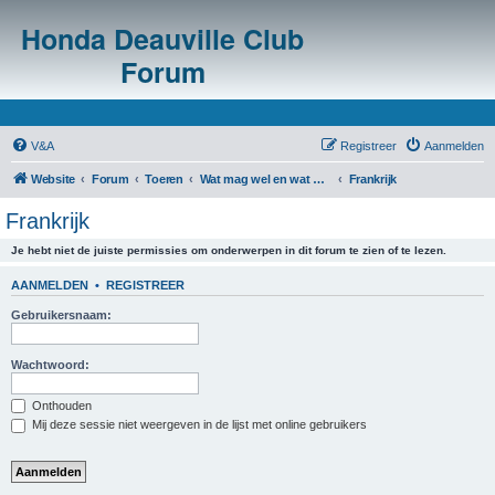
Honda Deauville Club
Forum
V&A
Registreer
Aanmelden
Website
Forum
Toeren
Wat mag wel en wat mag niet in het buitenland?
Frankrijk
Frankrijk
Je hebt niet de juiste permissies om onderwerpen in dit forum te zien of te lezen.
AANMELDEN
•
REGISTREER
Gebruikersnaam:
Wachtwoord:
Onthouden
Mij deze sessie niet weergeven in de lijst met online gebruikers