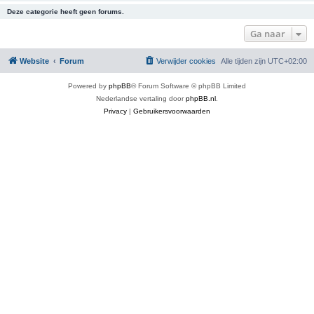
Deze categorie heeft geen forums.
Ga naar
Website
Forum
Verwijder cookies
Alle tijden zijn
UTC+02:00
Powered by
phpBB
® Forum Software © phpBB Limited
Nederlandse vertaling door
phpBB.nl
.
Privacy
|
Gebruikersvoorwaarden