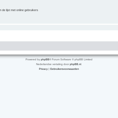
 de lijst met online gebruikers
Powered by
phpBB
® Forum Software © phpBB Limited
Nederlandse vertaling door
phpBB.nl
.
Privacy
|
Gebruikersvoorwaarden