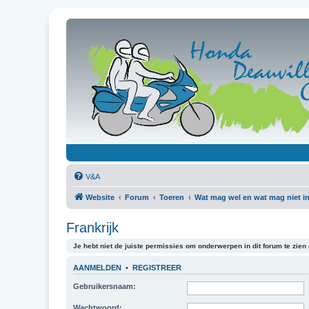
V&A
Website
Forum
Toeren
Wat mag wel en wat mag niet in
Frankrijk
Je hebt niet de juiste permissies om onderwerpen in dit forum te zien o
AANMELDEN
•
REGISTREER
Gebruikersnaam:
Wachtwoord: