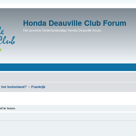
Honda Deauville Club Forum
Het grootste Nederlandstalige Honda Deauville forum.
 het buitenland?
Frankrijk
f te lezen.