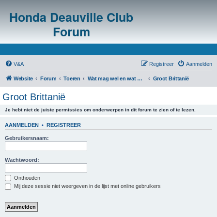
Honda Deauville Club
Forum
V&A
Registreer
Aanmelden
Website
Forum
Toeren
Wat mag wel en wat mag niet in het buitenland?
Groot Brittanië
Groot Brittanië
Je hebt niet de juiste permissies om onderwerpen in dit forum te zien of te lezen.
AANMELDEN
•
REGISTREER
Gebruikersnaam:
Wachtwoord:
Onthouden
Mij deze sessie niet weergeven in de lijst met online gebruikers