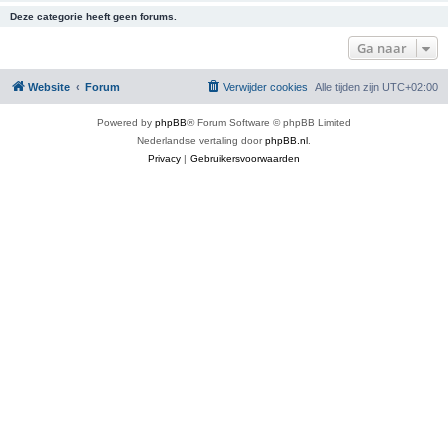
Deze categorie heeft geen forums.
Ga naar
Website
Forum
Verwijder cookies
Alle tijden zijn
UTC+02:00
Powered by
phpBB
® Forum Software © phpBB Limited
Nederlandse vertaling door
phpBB.nl
.
Privacy
|
Gebruikersvoorwaarden