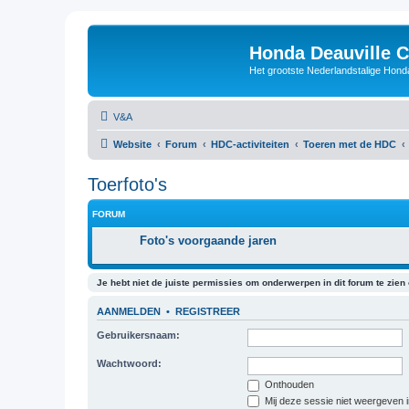
Honda Deauville 
Het grootste Nederlandstalige Honda
V&A
Website
Forum
HDC-activiteiten
Toeren met de HDC
Toerfoto's
FORUM
Foto's voorgaande jaren
Je hebt niet de juiste permissies om onderwerpen in dit forum te zien o
AANMELDEN
•
REGISTREER
Gebruikersnaam:
Wachtwoord:
Onthouden
Mij deze sessie niet weergeven in