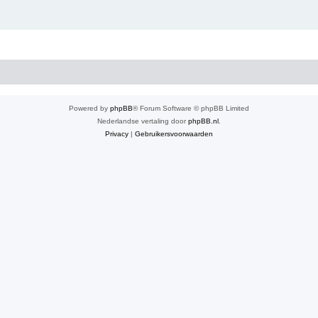
Powered by
phpBB
® Forum Software © phpBB Limited
Nederlandse vertaling door
phpBB.nl
.
Privacy
|
Gebruikersvoorwaarden