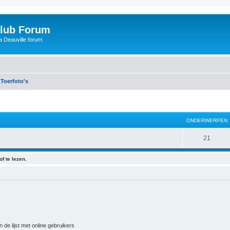
Club Forum
 Deauville forum.
Toerfoto's
ONDERWERPEN
21
f te lezen.
 de lijst met online gebruikers