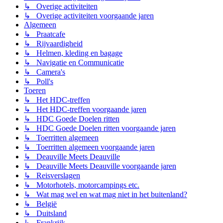
↳ Overige activiteiten
↳ Overige activiteiten voorgaande jaren
Algemeen
↳ Praatcafe
↳ Rijvaardigheid
↳ Helmen, kleding en bagage
↳ Navigatie en Communicatie
↳ Camera's
↳ Poll's
Toeren
↳ Het HDC-treffen
↳ Het HDC-treffen voorgaande jaren
↳ HDC Goede Doelen ritten
↳ HDC Goede Doelen ritten voorgaande jaren
↳ Toerritten algemeen
↳ Toerritten algemeen voorgaande jaren
↳ Deauville Meets Deauville
↳ Deauville Meets Deauville voorgaande jaren
↳ Reisverslagen
↳ Motorhotels, motorcampings etc.
↳ Wat mag wel en wat mag niet in het buitenland?
↳ België
↳ Duitsland
↳ Frankrijk