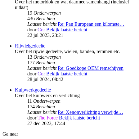
Over het motorblok en wat daarmee samenhangt (inclusief
uitlaat)
19
Onderwerpen
436
Berichten
Laatste bericht
Re: Pan European een kilomete…
door
Cor
Bekijk laatste bericht
22 jul 2023, 23:21
Rijwielgedeelte
Over het rijwielgedeelte, wielen, banden, remmen etc.
13
Onderwerpen
177
Berichten
Laatste bericht
Re: Goedkope OEM remschijven
door
Cor
Bekijk laatste bericht
28 jul 2024, 08:42
Kuipwerkgedeelte
Over het kuipwerk en verlichting
11
Onderwerpen
174
Berichten
Laatste bericht
Re: Xenonverlichting verwijde…
door
The Force
Bekijk laatste bericht
27 dec 2023, 17:44
Ga naar