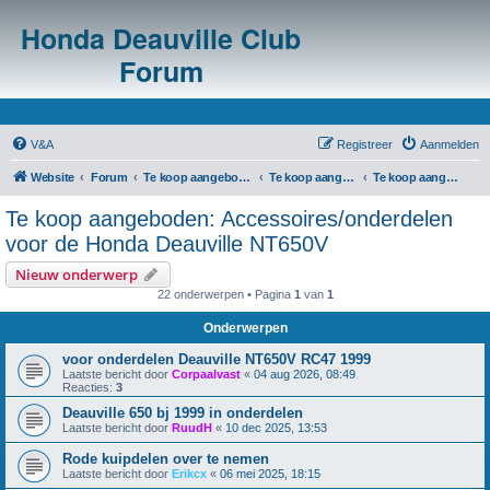
Honda Deauville Club
Forum
V&A
Registreer
Aanmelden
Website
Forum
Te koop aangeboden/te koop gevraagd
Te koop aangeboden: m.b.t. Honda Deauville NT650V
Te koop aangeboden: Accessoires/onderdelen voor de Honda Deauville NT650V
Te koop aangeboden: Accessoires/onderdelen
voor de Honda Deauville NT650V
Nieuw onderwerp
22 onderwerpen • Pagina
1
van
1
Onderwerpen
voor onderdelen Deauville NT650V RC47 1999
Laatste bericht door
Corpaalvast
«
04 aug 2026, 08:49
Reacties:
3
Deauville 650 bj 1999 in onderdelen
Laatste bericht door
RuudH
«
10 dec 2025, 13:53
Rode kuipdelen over te nemen
Laatste bericht door
Erikcx
«
06 mei 2025, 18:15