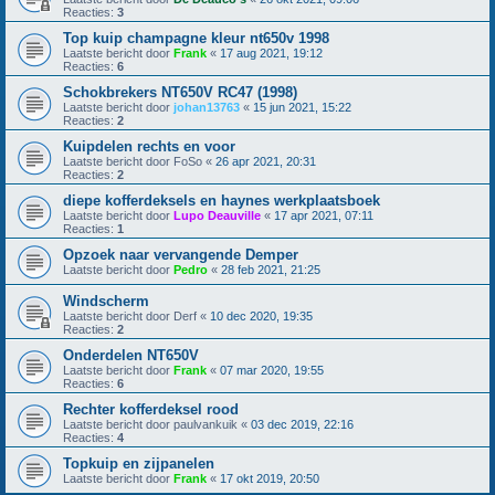
Reacties:
3
Top kuip champagne kleur nt650v 1998
Laatste bericht door
Frank
«
17 aug 2021, 19:12
Reacties:
6
Schokbrekers NT650V RC47 (1998)
Laatste bericht door
johan13763
«
15 jun 2021, 15:22
Reacties:
2
Kuipdelen rechts en voor
Laatste bericht door
FoSo
«
26 apr 2021, 20:31
Reacties:
2
diepe kofferdeksels en haynes werkplaatsboek
Laatste bericht door
Lupo Deauville
«
17 apr 2021, 07:11
Reacties:
1
Opzoek naar vervangende Demper
Laatste bericht door
Pedro
«
28 feb 2021, 21:25
Windscherm
Laatste bericht door
Derf
«
10 dec 2020, 19:35
Reacties:
2
Onderdelen NT650V
Laatste bericht door
Frank
«
07 mar 2020, 19:55
Reacties:
6
Rechter kofferdeksel rood
Laatste bericht door
paulvankuik
«
03 dec 2019, 22:16
Reacties:
4
Topkuip en zijpanelen
Laatste bericht door
Frank
«
17 okt 2019, 20:50