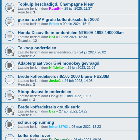
Topkuip beschadigd. Champagne kleur
Laatste bericht door
RuudH
«
28 jan 2025, 11:37
Reacties:
3
gezien op MP grote kofferdeksels tot 2002
Laatste bericht door
Erikcx
«
09 okt 2024, 15:11
Honda Deauville in onderdelen NT650V 1998 140000km
Laatste bericht door
HKI
«
12 feb 2024, 18:34
Reacties:
12
Te koop onderdelen
Laatste bericht door
mvaneendenburg
«
24 jul 2023, 20:02
Reacties:
2
Adapterplaat voor Givi monokey gevraagd.
Laatste bericht door
Hifidelity
«
28 jun 2023, 21:09
Brede kofferdeksels nt650v 2000 blauw PB230M
Laatste bericht door
Joske2
«
24 feb 2023, 14:05
Reacties:
2
Sloop deauville onderdelen
Laatste bericht door
Lind@
«
02 mei 2022, 19:57
Reacties:
3
Brede kofferdeksels goudkleurig
Laatste bericht door
Bas
«
27 apr 2022, 14:27
Reacties:
1
schuur op ruiming
Laatste bericht door
johan13763
«
05 mar 2022, 13:23
koffer delen over
Laatste bericht door
De Deauco's
«
26 okt 2021, 09:06