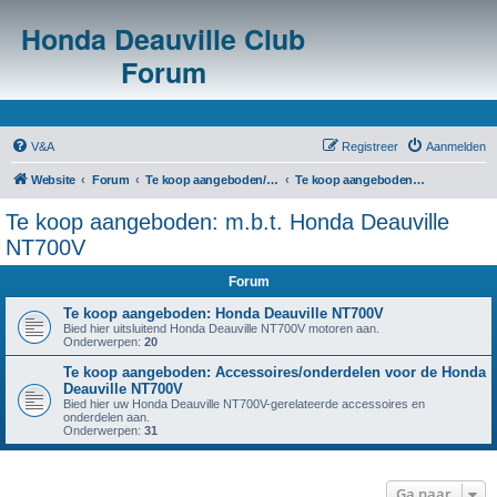
Honda Deauville Club
Forum
V&A
Registreer
Aanmelden
Website
Forum
Te koop aangeboden/te koop gevraagd
Te koop aangeboden: m.b.t. Honda Deauville NT700V
Te koop aangeboden: m.b.t. Honda Deauville
NT700V
Forum
Te koop aangeboden: Honda Deauville NT700V
Bied hier uitsluitend Honda Deauville NT700V motoren aan.
Onderwerpen:
20
Te koop aangeboden: Accessoires/onderdelen voor de Honda
Deauville NT700V
Bied hier uw Honda Deauville NT700V-gerelateerde accessoires en
onderdelen aan.
Onderwerpen:
31
Ga naar