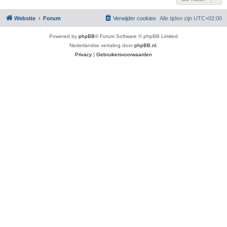
Website
Forum
Verwijder cookies
Alle tijden zijn
UTC+02:00
Powered by
phpBB
® Forum Software © phpBB Limited
Nederlandse vertaling door
phpBB.nl
.
Privacy
|
Gebruikersvoorwaarden