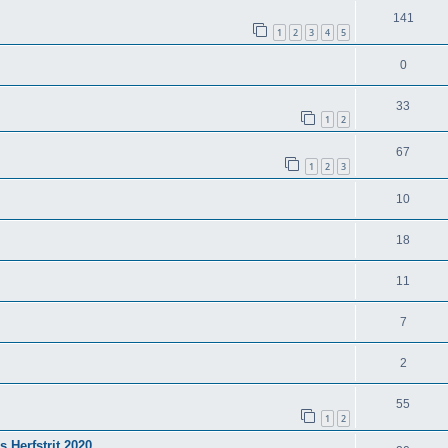
141
1
2
3
4
5
0
33
1
2
67
1
2
3
10
18
11
7
2
55
1
2
s Herfstrit 2020