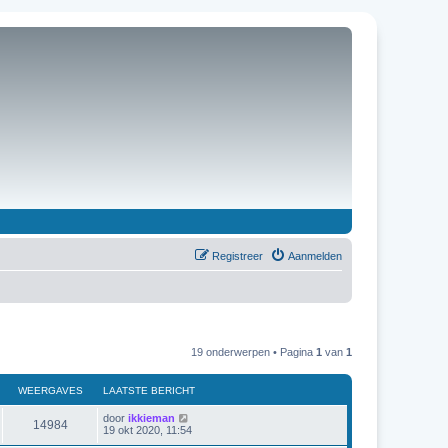
Registreer
Aanmelden
19 onderwerpen • Pagina
1
van
1
WEERGAVES
LAATSTE BERICHT
door
ikkieman
14984
19 okt 2020, 11:54