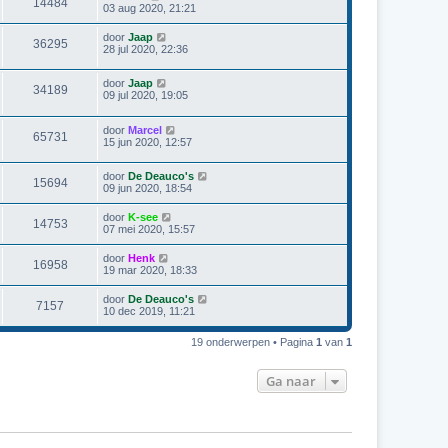
14484
03 aug 2020, 21:21
door
Jaap
36295
28 jul 2020, 22:36
door
Jaap
34189
09 jul 2020, 19:05
door
Marcel
65731
15 jun 2020, 12:57
door
De Deauco's
15694
09 jun 2020, 18:54
door
K-see
14753
07 mei 2020, 15:57
door
Henk
16958
19 mar 2020, 18:33
door
De Deauco's
7157
10 dec 2019, 11:21
19 onderwerpen • Pagina
1
van
1
Ga naar