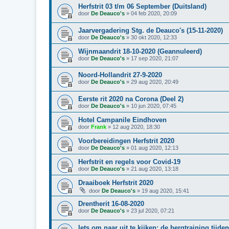
Herfstrit 03 t/m 06 September (Duitsland)
door
De Deauco's
»
04 feb 2020, 20:09
Jaarvergadering Stg. de Deauco's (15-11-2020)
door
De Deauco's
»
30 okt 2020, 12:33
Wijnmaandrit 18-10-2020 (Geannuleerd)
door
De Deauco's
»
17 sep 2020, 21:07
Noord-Hollandrit 27-9-2020
door
De Deauco's
»
29 aug 2020, 20:49
Eerste rit 2020 na Corona (Deel 2)
door
De Deauco's
»
10 jun 2020, 07:45
Hotel Campanile Eindhoven
door
Frank
»
12 aug 2020, 18:30
Voorbereidingen Herfstrit 2020
door
De Deauco's
»
01 aug 2020, 12:13
Herfstrit en regels voor Covid-19
door
De Deauco's
»
21 aug 2020, 13:18
Draaiboek Herfstrit 2020
door
De Deauco's
»
19 aug 2020, 15:41
Drentherit 16-08-2020
door
De Deauco's
»
23 jul 2020, 07:21
Iets om naar uit te kijken: de bergtraining tijden