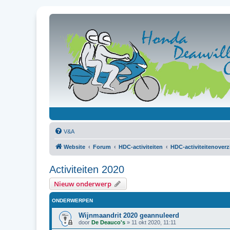
V&A
Website
Forum
HDC-activiteiten
HDC-activiteitenoverz
Activiteiten 2020
Nieuw onderwerp
ONDERWERPEN
Wijnmaandrit 2020 geannuleerd
door
De Deauco's
»
11 okt 2020, 11:11