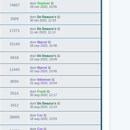
door
Stephan
74607
28 nov 2020, 10:55
door
De Deauco's
2929
30 okt 2020, 12:33
door
De Deauco's
17271
11 okt 2020, 11:13
door
Marcel
31143
28 sep 2020, 15:48
door
De Deauco's
6918
22 sep 2020, 19:09
door
Marcel
11445
02 sep 2020, 23:45
door
ikkieman
8034
31 aug 2020, 10:04
door
Frank
5514
30 aug 2020, 21:17
door
De Deauco's
3412
30 aug 2020, 12:14
door
Cor
28005
18 aug 2020, 13:03
door
Cor