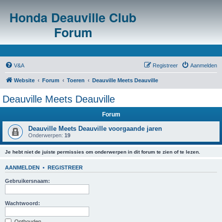
Honda Deauville Club
Forum
V&A
Registreer
Aanmelden
Website
Forum
Toeren
Deauville Meets Deauville
Deauville Meets Deauville
Forum
Deauville Meets Deauville voorgaande jaren
Onderwerpen:
19
Je hebt niet de juiste permissies om onderwerpen in dit forum te zien of te lezen.
AANMELDEN
•
REGISTREER
Gebruikersnaam:
Wachtwoord:
Onthouden