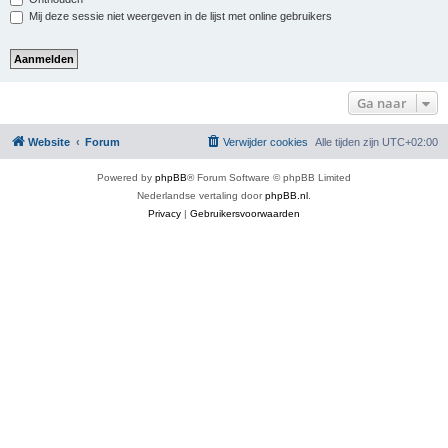
Mij deze sessie niet weergeven in de lijst met online gebruikers
Ga naar
Website
Forum
Verwijder cookies
Alle tijden zijn
UTC+02:00
Powered by
phpBB
® Forum Software © phpBB Limited
Nederlandse vertaling door
phpBB.nl
.
Privacy
|
Gebruikersvoorwaarden