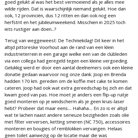
goed gelukt al was het best vermoeiend als je alles mee
wilde rijden. Dat is waarschijnlijk niemand gelukt. Hoe dan
ook, 12 provinciën, dus 12 ritten en dan ook nog een
herfstrit en het jubileumweekend. Misschien in 2025 toch
iets rustiger aan doen...?
Terug van weggeweest: De Techniekdag! Dit keer in het
altijd pittoreske Voorhout aan de rand van een klein
industrieterrein in een garage welke een van de clubleden
via een collega had geregeld tegen een kleine vergoeding.
Gelukkig werd er door een aantal deelnemers ook een kleine
donatie gedaan waarvoor nog onze dank. Joop en Brenda
hadden 170 km. gereden om de koffie met cake te komen
cateren. Joop had ook wat extra gereedschap bij zich en dat
kwam goed van pas. Hoe moet je anders een flip-up ruitje
goed monteren op je windscherm als je geen kruis-laser
hebt? Probeer dat maar eens.... Hahaha.... En zo is er altijd
wat te lachen naast andere serieuze bezigheden zoals olie
met filter verversen, ketting smeren (NC 750), accessoires
monteren en bougies of remblokken vervangen. Helaas
geen toilet aanwezig op de locatie maar die was