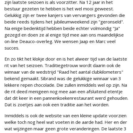
zijn laatste seizoen is als voorzitter. Na 12 jaar in het
bestuur gezeten te hebben is het wel mooi geweest.
Gelukkig zijn er twee kanjers van vervangers gevonden die
beide reeds tijdens het jubileumweekend zijn "geronseld".
Na enige bedenktijd hebben beide echter volmondig "Ja"
gezegd en doen ze al enige tijd mee aan ons maandelijkse
on-line Deauco-overleg. We wensen Jaap en Marc veel
succes.
En zo tikt het klokje door en is het alweer tijd van de laatste
rit van het seizoen. Traditiegetrouw wordt daarin ook de
winnaar van de wedstrijd "Raad het aantal clubkilometers"
bekend gemaakt. Sibrand was de gelukkige winnaar van 3
lekkere repen chocolade. Die zullen inmiddels wel op zijn. Na
de rit deed menigeen nog mee aan een afsluitend etentje
dat dit keer in een pannenkoekenrestaurant werd gehouden.
Dat is zoetjes aan ook een traditie aan het worden.
Inmiddels is ook de website van een kleine update voorzien
welke toch nog heel wat voeten in de aarde had. Her en der
wat wijzingen maar geen grote veranderingen. De laatste 3