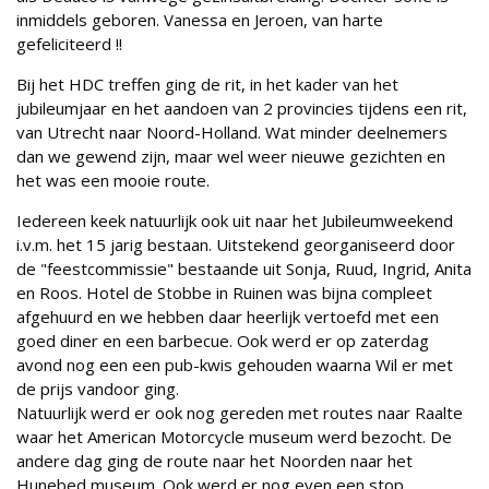
inmiddels geboren. Vanessa en Jeroen, van harte
gefeliciteerd !!
Bij het HDC treffen ging de rit, in het kader van het
jubileumjaar en het aandoen van 2 provincies tijdens een rit,
van Utrecht naar Noord-Holland. Wat minder deelnemers
dan we gewend zijn, maar wel weer nieuwe gezichten en
het was een mooie route.
Iedereen keek natuurlijk ook uit naar het Jubileumweekend
i.v.m. het 15 jarig bestaan. Uitstekend georganiseerd door
de "feestcommissie" bestaande uit Sonja, Ruud, Ingrid, Anita
en Roos. Hotel de Stobbe in Ruinen was bijna compleet
afgehuurd en we hebben daar heerlijk vertoefd met een
goed diner en een barbecue. Ook werd er op zaterdag
avond nog een een pub-kwis gehouden waarna Wil er met
de prijs vandoor ging.
Natuurlijk werd er ook nog gereden met routes naar Raalte
waar het American Motorcycle museum werd bezocht. De
andere dag ging de route naar het Noorden naar het
Hunebed museum. Ook werd er nog even een stop