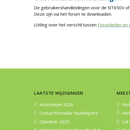
De gebruikershandleidingen voor de NT650V of 
Deze zijn via het forum te downloaden.
(Uitleg over het verschil tussen
Forumleden en
LAATSTE WIJZIGINGEN
MEES
Activiteiten 2026
We
Contactformulier thuisblijvers
Wel
Clubdiner 2025
Lid