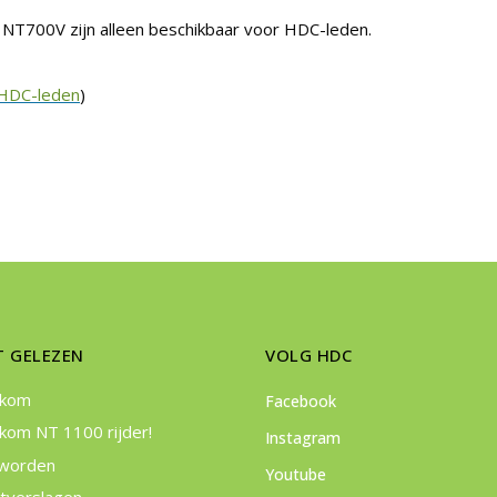
NT700V zijn alleen beschikbaar voor HDC-leden.
 HDC-leden
)
T GELEZEN
VOLG HDC
lkom
Facebook
kom NT 1100 rijder!
Instagram
 worden
Youtube