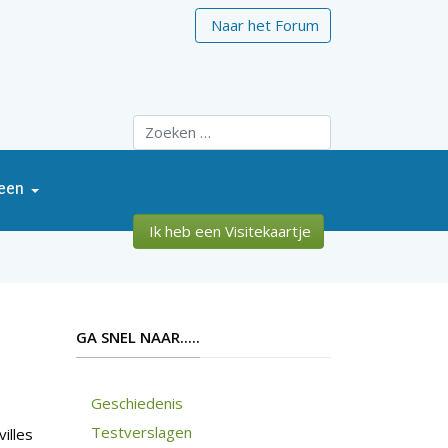
Naar het Forum
Zoeken
een
Ik heb een Visitekaartje
GA SNEL NAAR.....
Geschiedenis
Testverslagen
illes