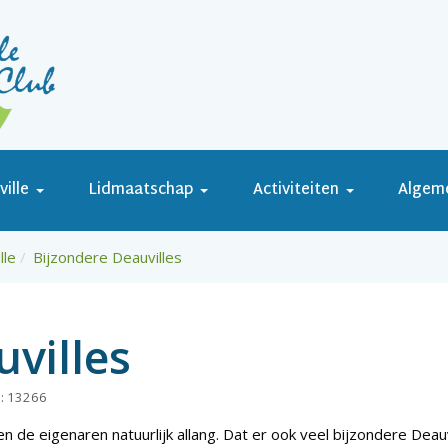
ille
Lidmaatschap
Activiteiten
Algem
lle
Bijzondere Deauvilles
villes
s: 13266
n de eigenaren natuurlijk allang. Dat er ook veel bijzondere Deauv