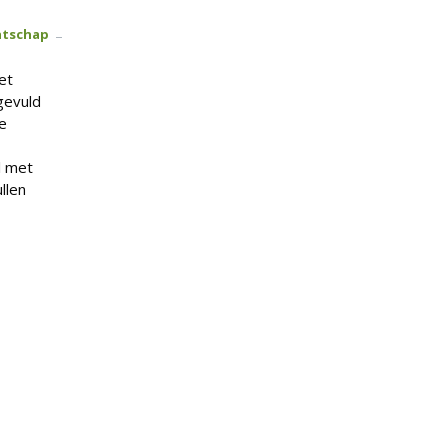
atschap
et
ngevuld
e
l met
llen