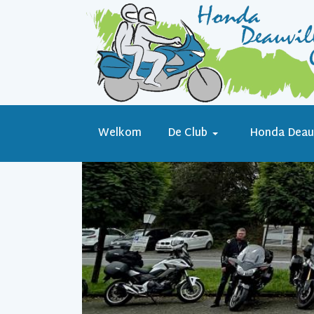
Welkom
De Club
Honda Deauv