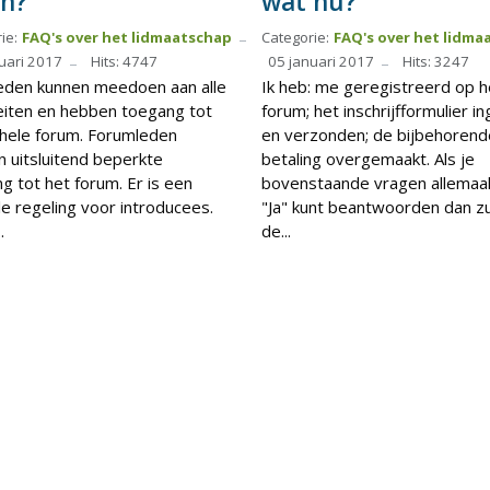
en?
wat nu?
ie:
FAQ's over het lidmaatschap
Categorie:
FAQ's over het lidma
uari 2017
Hits: 4747
05 januari 2017
Hits: 3247
den kunnen meedoen aan alle
Ik heb: me geregistreerd op h
teiten en hebben toegang tot
forum; het inschrijfformulier i
hele forum. Forumleden
en verzonden; de bijbehorend
 uitsluitend beperkte
betaling overgemaakt. Als je
g tot het forum. Er is een
bovenstaande vragen allemaa
le regeling voor introducees.
"Ja" kunt beantwoorden dan zu
.
de...