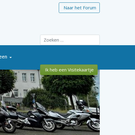
Naar het Forum
Zoeken
een
Ik heb een Visitekaartje