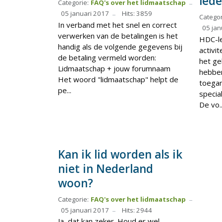
led
Categorie:
FAQ's over het lidmaatschap
05 januari 2017
Hits: 3859
Categor
In verband met het snel en correct
05 jan
verwerken van de betalingen is het
HDC-le
handig als de volgende gegevens bij
activi
de betaling vermeld worden:
het ge
Lidmaatschap + jouw forumnaam
hebben
Het woord "lidmaatschap" helpt de
toegan
pe...
specia
De vo..
Kan ik lid worden als ik
niet in Nederland
woon?
Categorie:
FAQ's over het lidmaatschap
05 januari 2017
Hits: 2944
Ja, dat kan zeker. Houd er wel