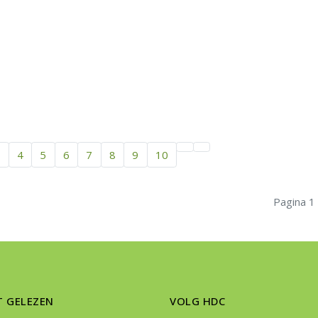
3
4
5
6
7
8
9
10
Pagina 1
T GELEZEN
VOLG HDC