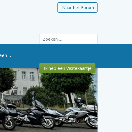
Naar het Forum
Zoeken
een
Ik heb een Visitekaartje