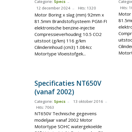
Categorie:
Specs
Categor
Hits: 
12 december 2024
Hits: 1320
Motor 
Motor Boring x slag (mm) 92mm x
81.5m
81.5mm Brandstofsysteem PGM-FI
elektr
elektronische benzine-injectie
Compr
Compressieverhouding 10.5 CO2
uitsto
uitstoot (g/km) 116 g/km
Cilind
Cilinderinhoud (cm3) 1.084cc
Motort
Motortype Vloeistofgek...
Specificaties NT650V
(vanaf 2002)
Categorie:
Specs
13 oktober 2016
Hits: 7063
NT650V Technische gegevens
modeljaar vanaf 2002 Motor
Motortype SOHC watergekoelde