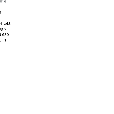
2016
s
4-takt
ng x
d 680
 : 1