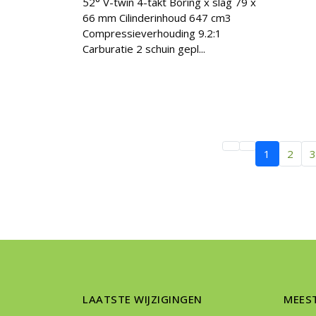
52° V-twin 4-takt Boring x slag 79 x
66 mm Cilinderinhoud 647 cm3
Compressieverhouding 9.2:1
Carburatie 2 schuin gepl...
1
2
LAATSTE WIJZIGINGEN
MEES