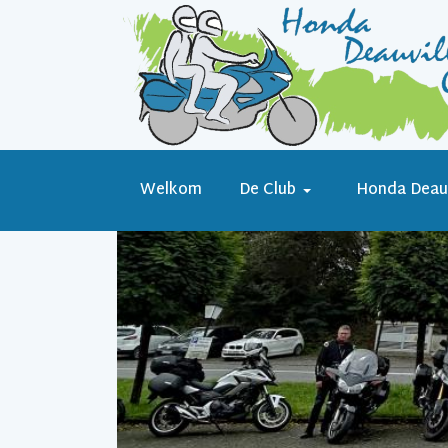
Welkom
De Club
Honda Deauv