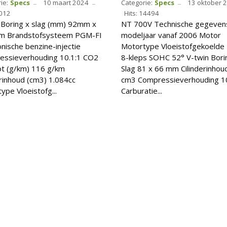
ie:
Specs
10 maart 2024
Categorie:
Specs
13 oktober 
1012
Hits: 14494
Boring x slag (mm) 92mm x
NT 700V Technische gegeven
m Brandstofsysteem PGM-FI
modeljaar vanaf 2006 Motor
onische benzine-injectie
Motortype Vloeistofgekoelde 
essieverhouding 10.1:1 CO2
8-kleps SOHC 52° V-twin Bori
ot (g/km) 116 g/km
Slag 81 x 66 mm Cilinderinhou
erinhoud (cm3) 1.084cc
cm3 Compressieverhouding 10
ype Vloeistofg...
Carburatie...