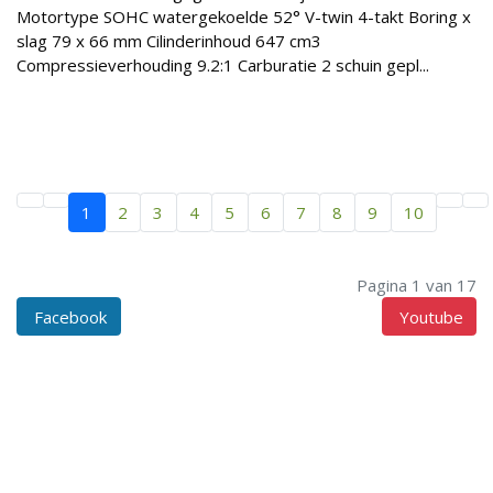
Motortype SOHC watergekoelde 52° V-twin 4-takt Boring x
slag 79 x 66 mm Cilinderinhoud 647 cm3
Compressieverhouding 9.2:1 Carburatie 2 schuin gepl...
1
2
3
4
5
6
7
8
9
10
Pagina 1 van 17
Facebook
Youtube